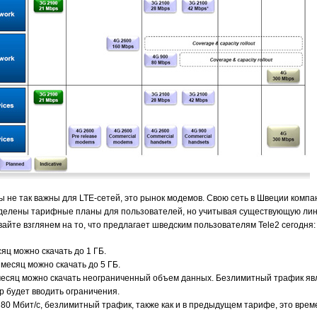
ны не так важны для LTE-сетей, это рынок модемов. Свою сеть в Швеции компа
еделены тарифные планы для пользователей, но учитывая существующую лине
йте взглянем на то, что предлагает шведским пользователям Tele2 сегодня:
есяц можно скачать до 1 ГБ.
 месяц можно скачать до 5 ГБ.
за месяц можно скачать неограниченный объем данных. Безлимитный трафик я
р будет вводить ограничения.
о 80 Мбит/с, безлимитный трафик, также как и в предыдущем тарифе, это врем