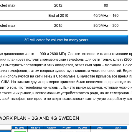
вух диапазонах частот – 900 и 2600 МГц. Соответственно, и планы компании п
ия планирует получить коммерческие телефоны для сети только к лету (2600 
дет выступать поставщиком этих аппаратов, ответ был один – молчание. Боюсь
 таких телефонов, в этом вопросе существует слишком много неясностей. Видим
 и используются на сети Tele2 в Стокгольме. В качестве примера все время 
 США. Но никаких других примеров привести было невозможно, производител
ворит о том, что телефоны не нужны, LTE - это рынок модемов, которые можно 
также и их рынок, и всевозможных устройств такого рода, но не телефонов. По
 свой телефон, они просто не видят возможности взять чужую разработку, к