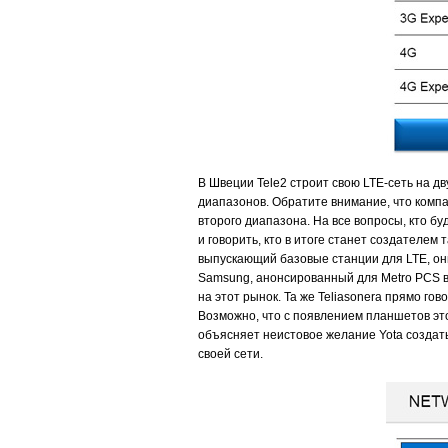
В Швеции Tele2 строит свою LTE-сеть на д
диапазонов. Обратите внимание, что компан
второго диапазона. На все вопросы, кто бу
и говорить, кто в итоге станет создателем
выпускающий базовые станции для LTE, они
Samsung, анонсированный для Metro PCS в
на этот рынок. Та же Teliasonera прямо го
Возможно, что с появлением планшетов это 
объясняет неистовое желание Yota создать
своей сети.