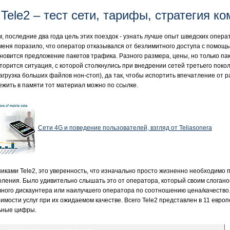
Tele2 – тест сети, тарифы, стратегия к
, последние два года цель этих поездок - узнать лучше опыт шведских операт
да меня поразило, что оператор отказывался от безлимитного доступа с помощ
новится предложение пакетов трафика. Разного размера, цены, но только па
овторится ситуация, с которой столкнулись при внедрении сетей третьего по
загрузка больших файлов нон-стоп), да так, чтобы испортить впечатление от
жить в памяти тот материал можно по ссылке.
Сети 4G и поведение пользователей, взгляд от Teliasonera
дниками Tele2, это уверенность, что изначально просто жизненно необходимо
оления. Было удивительно слышать это от оператора, который своим слоганом
овного дискаунтера или наилучшего оператора по соотношению цена/качество
имости услуг при их ожидаемом качестве. Всего Tele2 представлен в 11 европ
ьные цифры.