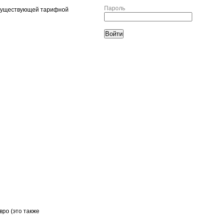
Пароль
 в существующей тарифной
вро (это также