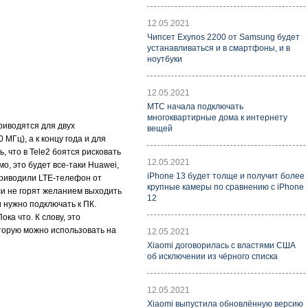
12.05.2021
Чипсет Exynos 2200 от Samsung будет
устанавливаться и в смартфоны, и в
ноутбуки
12.05.2021
МТС начала подключать
многоквартирные дома к интернету
риводятся для двух
вещей
МГц), а к концу года и для
, что в Tele2 боятся рисковать
12.05.2021
о, это будет все-таки Huawei,
iPhone 13 будет толще и получит более
приводили LTE-телефон от
крупные камеры по сравнению с iPhone
и не горят желанием выходить
12
и нужно подключать к ПК.
ка что. К слову, это
оторую можно использовать на
12.05.2021
Xiaomi договорилась с властями США
об исключении из чёрного списка
12.05.2021
Xiaomi выпустила обновлённую версию