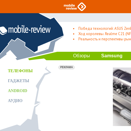
Победа технологий: ASUS Zen
Ход королевы. Realme C21 (NFC
Реальность и перспективы рын
Обзоры
Samsung
erid: 2VfnxxmNzs5
РЕКЛАМА
ТЕЛЕФОНЫ
ГАДЖЕТЫ
ANDROID
АУДИО