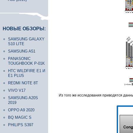
НОВЫЕ ОБЗОРЫ:
SAMSUNG GALAXY
S10 LITE
SAMSUNG A51
PANASONIC
TOUGHBOOK P-01K
HTC WILDFIRE E1 И
E1 PLUS
REDMI NOTE 8T
VIVO V17
Из того же исследования приводятся данны
SAMSUNG A20S
2019
OPPO A9 2020
BQ MAGIC S
PHILIPS S397