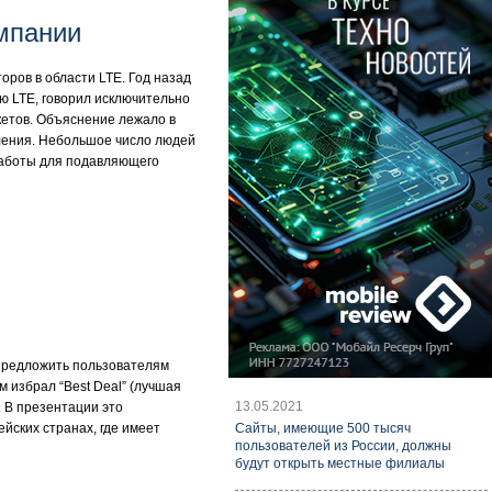
омпании
оров в области LTE. Год назад
ью LTE, говорил исключительно
кетов. Объяснение лежало в
коления. Небольшое число людей
 работы для подавляющего
 предложить пользователям
 избрал “Best Deal” (лучшая
13.05.2021
. В презентации это
ейских странах, где имеет
Cайты, имеющие 500 тысяч
пользователей из России, должны
будут открыть местные филиалы