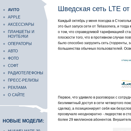
Шведская сеть LTE от 
AVITO
APPLE
Каждый октябрь у меня поездка в Стокгольм
АКСЕССУАРЫ
это был запуск сети от Teliasonera, и тог
ПЛАНШЕТЫ И
о том, что справедливой тарификацией ста
НОУТБУКИ
плоскости того, что в противном случае п
было способно загрузить сеть (торренты, 
ОПЕРАТОРЫ
большинства обычных пользователей. Осве
АВТО
ФОТО
СОФТ
РАДИОТЕЛЕФОНЫ
ПРЕСС-РЕЛИЗЫ
РЕКЛАМА
О САЙТЕ
Первое, что удивило в разговорах с сотру
безлимитный доступ в сети четвертого пок
сделка), а позиционирует себя как безусл
прозвучало неоднократно - лидерство в сто
более 29 миллионов абонентов. Внушител
НОВЫЕ МОДЕЛИ: