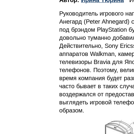
Автор:
Ирина Тюрина
Ис
Руководитель игрового на
Анегард (Peter Ahnegard)
под брэндом PlayStation б
довольно туманно добавил,
Действительно, Sony Eric
аппаратов Walkman, каме
телевизоры Bravia для Яп
телефонов. Поэтому, вели
время компания будет раз
часто бывает в таких случ
воздержался от предоста
выглядеть игровой телефо
образом.