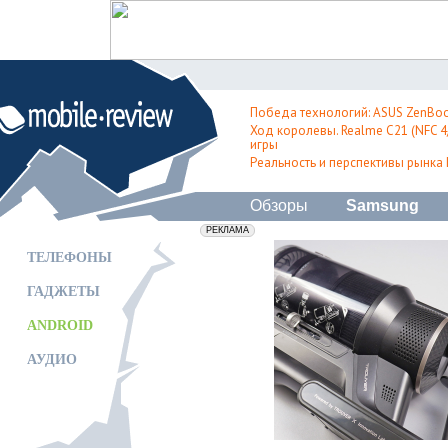
Победа технологий: ASUS ZenBoo
Ход королевы. Realme C21 (NFC 4/
игры
Реальность и перспективы рынка
Обзоры
Samsung
erid: 2VfnxxmNzs5
РЕКЛАМА
ТЕЛЕФОНЫ
ГАДЖЕТЫ
ANDROID
АУДИО