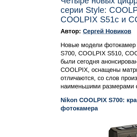
Четыре новых цифр
серии Style: COOL
COOLPIX S51c и 
Автор:
Сергей Новиков
Новые модели фотокамер 
S700, COOLPIX S510, COO
были сегодня анонсирован
COOLPIX, оснащены матри
отличаются, со слов прои
наименьшими размерами с
Nikon COOLPIX S700: кра
фотокамера