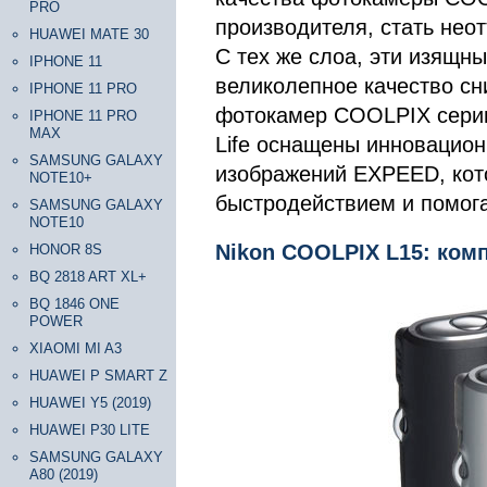
PRO
производителя, стать нео
HUAWEI MATE 30
С тех же слоа, эти изящ
IPHONE 11
великолепное качество сн
IPHONE 11 PRO
фотокамер COOLPIX серии 
IPHONE 11 PRO
MAX
Life оснащены инновацио
SAMSUNG GALAXY
изображений EXPEED, кот
NOTE10+
быстродействием и помога
SAMSUNG GALAXY
NOTE10
Nikon COOLPIX L15: ком
HONOR 8S
BQ 2818 ART XL+
BQ 1846 ONE
POWER
XIAOMI MI A3
HUAWEI P SMART Z
HUAWEI Y5 (2019)
HUAWEI P30 LITE
SAMSUNG GALAXY
A80 (2019)