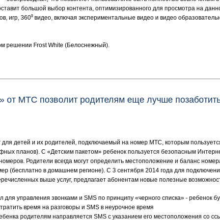
ставит большой выбор контента, оптимизированного для просмотра на данно
в, игр, 360⁰ видео, включая экспериментальные видео и видео образователь
м решении Frost White (Белоснежный).
» от МТС позволит родителям еще лучше позаботить
уг для детей и их родителей, подключаемый на номер МТС, которым пользует
фных планов). С «Детским пакетом» ребенок пользуется безопасным Интерн
номеров. Родители всегда могут определить местоположение и баланс номер
мер (бесплатно в домашнем регионе). С 3 сентября 2014 года для подключен
перечисленных выше услуг, предлагает абонентам новые полезные возможнос
л для управления звонками и SMS по принципу «черного списка» - ребенок б
тратить время на разговоры и SMS в неурочное время
 ребенка родителям направляется SMS с указанием его местоположения со ссы