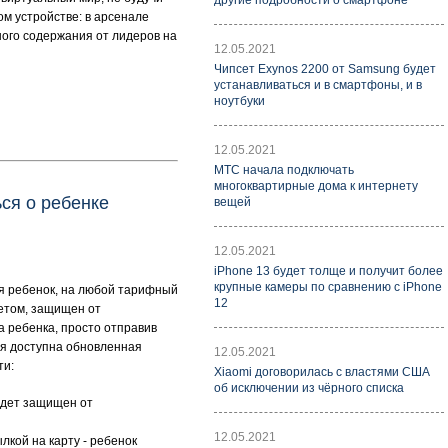
другие подробности о смартфоне
м устройстве: в арсенале
ного содержания от лидеров на
12.05.2021
Чипсет Exynos 2200 от Samsung будет
устанавливаться и в смартфоны, и в
ноутбуки
12.05.2021
МТС начала подключать
многоквартирные дома к интернету
ся о ребенке
вещей
12.05.2021
iPhone 13 будет толще и получит более
крупные камеры по сравнению с iPhone
ся ребенок, на любой тарифный
12
етом, защищен от
а ребенка, просто отправив
ия доступна обновленная
12.05.2021
ти:
Xiaomi договорилась с властями США
об исключении из чёрного списка
удет защищен от
12.05.2021
лкой на карту - ребенок