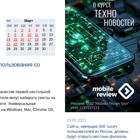
<<
Март
пн
вт
ср
чт
пт
сб
вс
1
2
3
4
5
6
7
8
9
10
11
12
13
14
15
16
17
18
19
20
21
22
23
24
25
26
27
28
29
30
28
29
30
спользования со
 качестве первой настольной
ели могут набирать тексты на
ете. Универсальная
 на Windows, Mac, Chrome OS,
13.05.2021
Cайты, имеющие 500 тысяч
пользователей из России, должны
будут открыть местные филиалы