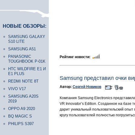
НОВЫЕ ОБЗОРЫ:
SAMSUNG GALAXY
S10 LITE
SAMSUNG A51
PANASONIC
Рейтинг новости:
TOUGHBOOK P-01K
HTC WILDFIRE E1 И
E1 PLUS
Samsung представил очки в
REDMI NOTE 8T
Автор:
Сергей Новиков
VIVO V17
SAMSUNG A20S
Компания Samsung Electronics представил
2019
VR Innovator’s Edition. Созданное на баз
OPPO A9 2020
дарит уникальный пользовательский опыт п
кругу пользователей полностью погрузитьс
BQ MAGIC S
PHILIPS S397