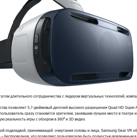
татом длительного сотрудничества с лидером виртуальных технологий, компа
ества позволяет 5,7-дюймовый дисплей высокого разрешения Quad HD Supe
n, пользователь сразу становится зрителем, занявшим лучшее место в театре 
ю реальность игры с обзором в 360⁰ и 3D видео.
гкой подкладкой, принимающей очертания головы и лица, Samsung Gear VR 
 – беспроводная, что позволяет пользователю быть полностью вовлеченым в 