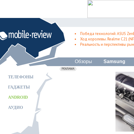
Победа технологий: ASUS Zen
Ход королевы. Realme C21 (NFC
Реальность и перспективы рын
Обзоры
Samsung
erid: 2VfnxxmNzs5
РЕКЛАМА
ТЕЛЕФОНЫ
ГАДЖЕТЫ
ANDROID
АУДИО