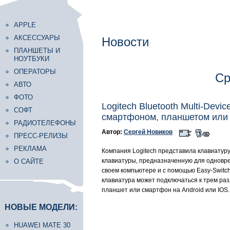
APPLE
АКСЕССУАРЫ
Новости
ПЛАНШЕТЫ И
НОУТБУКИ
ОПЕРАТОРЫ
Ср
АВТО
ФОТО
Logitech Bluetooth Multi-Dev
СОФТ
смартфоном, планшетом ил
РАДИОТЕЛЕФОНЫ
Автор:
Сергей Новиков
ПРЕСС-РЕЛИЗЫ
РЕКЛАМА
Компания Logitech представила клавиатуру 
клавиатуры, предназначенную для одновре
О САЙТЕ
своем компьютере и с помощью Easy-Switc
клавиатура может подключаться к трем ра
планшет или смартфон на Android или IOS.
НОВЫЕ МОДЕЛИ:
HUAWEI MATE 30