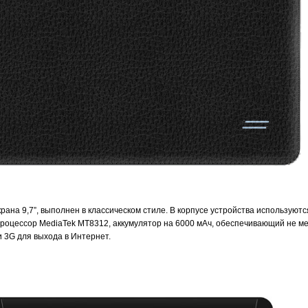
ана 9,7”, выполнен в классическом стиле. В корпусе устройства используют
роцессор MediaTek MT8312, аккумулятор на 6000 мАч, обеспечивающий не ме
и 3G для выхода в Интернет.