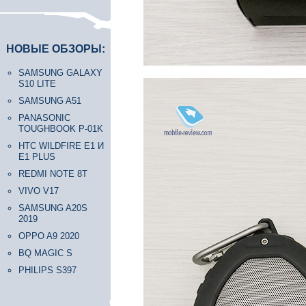
НОВЫЕ ОБЗОРЫ:
SAMSUNG GALAXY
S10 LITE
SAMSUNG A51
PANASONIC
TOUGHBOOK P-01K
HTC WILDFIRE E1 И
E1 PLUS
REDMI NOTE 8T
VIVO V17
SAMSUNG A20S
2019
OPPO A9 2020
BQ MAGIC S
PHILIPS S397