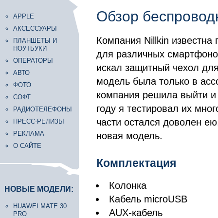
Обзор беспроводн
APPLE
АКСЕССУАРЫ
Компания Nillkin известн
ПЛАНШЕТЫ И
НОУТБУКИ
для различных смартфонов
ОПЕРАТОРЫ
искал защитный чехол дл
АВТО
модель была только в ассо
ФОТО
компания решила выйти и 
СОФТ
году я тестировал их мно
РАДИОТЕЛЕФОНЫ
части остался доволен ею
ПРЕСС-РЕЛИЗЫ
РЕКЛАМА
новая модель.
О САЙТЕ
Комплектация
Колонка
НОВЫЕ МОДЕЛИ:
Кабель microUSB
HUAWEI MATE 30
AUX-кабель
PRO