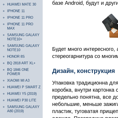
базе Android, будут и друг
HUAWEI MATE 30
IPHONE 11
IPHONE 11 PRO
IPHONE 11 PRO
MAX
SAMSUNG GALAXY
NOTE10+
SAMSUNG GALAXY
Будет много интересного,
NOTE10
стереогарнитура со многи
HONOR 8S
BQ 2818 ART XL+
Дизайн, конструкция
BQ 1846 ONE
POWER
XIAOMI MI A3
Упаковка традиционна дл
HUAWEI P SMART Z
коробка, внутри картонка 
HUAWEI Y5 (2019)
предельно понятна, все д
HUAWEI P30 LITE
небольшие, меньше зажига
SAMSUNG GALAXY
пластик, туговатая прище
A80 (2019)