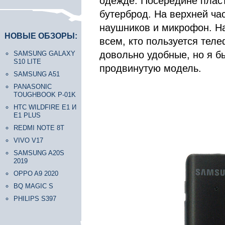
одежде. Посередине пласт
бутерброд. На верхней ча
наушников и микрофон. Н
НОВЫЕ ОБЗОРЫ:
всем, кто пользуется тел
довольно удобные, но я б
SAMSUNG GALAXY
S10 LITE
продвинутую модель.
SAMSUNG A51
PANASONIC
TOUGHBOOK P-01K
HTC WILDFIRE E1 И
E1 PLUS
REDMI NOTE 8T
VIVO V17
SAMSUNG A20S
2019
OPPO A9 2020
BQ MAGIC S
PHILIPS S397