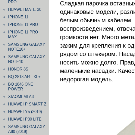
PRO
Сладкая парочка вставных
HUAWEI MATE 30
одинаковые модели, разли
IPHONE 11
белым обычным кабелем, 
IPHONE 11 PRO
воспроизведением, отвеча
IPHONE 11 PRO
громкости нет. Много мет
MAX
SAMSUNG GALAXY
зажим для крепления к од
NOTE10+
рядом со штекером. Насад
SAMSUNG GALAXY
носить можно долго. Прав
NOTE10
HONOR 8S
маленькие насадки. Качес
BQ 2818 ART XL+
недорогая модель.
BQ 1846 ONE
POWER
XIAOMI MI A3
HUAWEI P SMART Z
HUAWEI Y5 (2019)
HUAWEI P30 LITE
SAMSUNG GALAXY
A80 (2019)