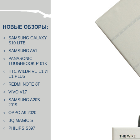
НОВЫЕ ОБЗОРЫ:
SAMSUNG GALAXY
S10 LITE
SAMSUNG A51
PANASONIC
TOUGHBOOK P-01K
HTC WILDFIRE E1 И
E1 PLUS
REDMI NOTE 8T
VIVO V17
SAMSUNG A20S
2019
OPPO A9 2020
BQ MAGIC S
PHILIPS S397