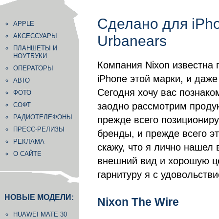
Сделано для iPho
APPLE
АКСЕССУАРЫ
Urbanears
ПЛАНШЕТЫ И
НОУТБУКИ
Компания Nixon известна 
ОПЕРАТОРЫ
iPhone этой марки, и даж
АВТО
Сегодня хочу вас познако
ФОТО
заодно рассмотрим продук
СОФТ
РАДИОТЕЛЕФОНЫ
прежде всего позиционир
ПРЕСС-РЕЛИЗЫ
бренды, и прежде всего э
РЕКЛАМА
скажу, что я лично нашел
О САЙТЕ
внешний вид и хорошую це
гарнитуру я с удовольств
НОВЫЕ МОДЕЛИ:
Nixon The Wire
HUAWEI MATE 30