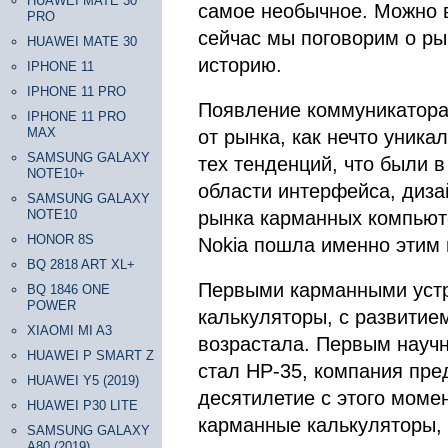
HUAWEI MATE 30
самое необычное. Можно 
PRO
сейчас мы поговорим о ры
HUAWEI MATE 30
историю.
IPHONE 11
IPHONE 11 PRO
Появление коммуникатора 
IPHONE 11 PRO
MAX
от рынка, как нечто уника
SAMSUNG GALAXY
тех тенденций, что были 
NOTE10+
области интерфейса, диза
SAMSUNG GALAXY
NOTE10
рынка карманных компьюте
HONOR 8S
Nokia пошла именно этим 
BQ 2818 ART XL+
Первыми карманными устр
BQ 1846 ONE
POWER
калькуляторы, с развитие
XIAOMI MI A3
возрастала. Первым науч
HUAWEI P SMART Z
стал HP-35, компания пред
HUAWEI Y5 (2019)
десятилетие с этого моме
HUAWEI P30 LITE
карманные калькуляторы, 
SAMSUNG GALAXY
A80 (2019)