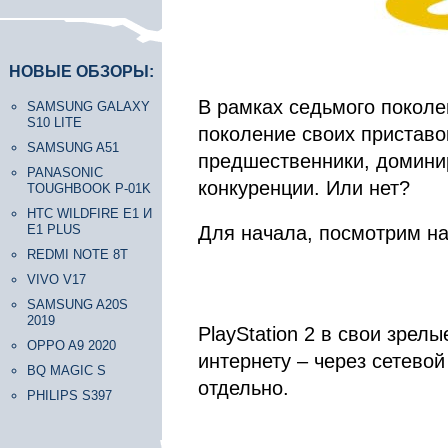
НОВЫЕ ОБЗОРЫ:
В рамках седьмого поколе
SAMSUNG GALAXY
S10 LITE
поколение своих приставок
SAMSUNG A51
предшественники, доминир
PANASONIC
конкуренции. Или нет?
TOUGHBOOK P-01K
HTC WILDFIRE E1 И
E1 PLUS
Для начала, посмотрим на
REDMI NOTE 8T
VIVO V17
SAMSUNG A20S
2019
PlayStation 2 в свои зрел
OPPO A9 2020
интернету – через сетево
BQ MAGIC S
отдельно.
PHILIPS S397