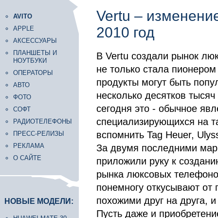
Vertu – изменени
AVITO
2010 год
APPLE
АКСЕССУАРЫ
ПЛАНШЕТЫ И
В Vertu создали рынок лю
НОУТБУКИ
не только стала пионером 
ОПЕРАТОРЫ
продукты могут быть попу
АВТО
несколько десятков тысяч
ФОТО
сегодня это - обычное яв
СОФТ
специализирующихся на та
РАДИОТЕЛЕФОНЫ
вспомнить Tag Heuer, Ulysse
ПРЕСС-РЕЛИЗЫ
РЕКЛАМА
За двумя последними мар
О САЙТЕ
приложили руку к создани
рынка люксовых телефоно
понемногу откусывают от п
похожими друг на друга, и
НОВЫЕ МОДЕЛИ:
Пусть даже и приобретение