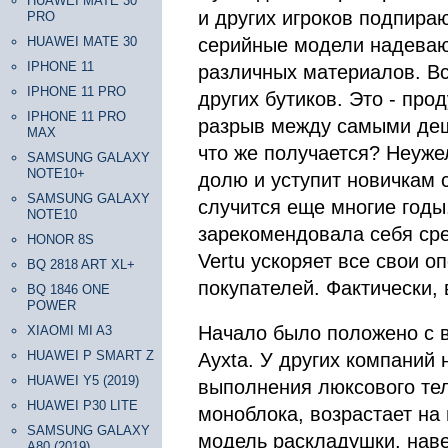
HUAWEI MATE 30
и других игроков подпира
PRO
HUAWEI MATE 30
серийные модели надеваю
IPHONE 11
различных материалов. Вс
IPHONE 11 PRO
других бутиков. Это - про
IPHONE 11 PRO
разрыв между самыми деш
MAX
что же получается? Неуже
SAMSUNG GALAXY
NOTE10+
долю и уступит новичкам 
SAMSUNG GALAXY
случится еще многие годы.
NOTE10
зарекомендовала себя сре
HONOR 8S
Vertu ускоряет все свои 
BQ 2818 ART XL+
покупателей. Фактически, 
BQ 1846 ONE
POWER
Начало было положено с в
XIAOMI MI A3
HUAWEI P SMART Z
Ayxta. У других компаний 
HUAWEI Y5 (2019)
выполнения люксового те
HUAWEI P30 LITE
моноблока, возрастает на
SAMSUNG GALAXY
модель раскладушки, наве
A80 (2019)