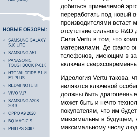
добиться приемлемой эрго
переработать под новый в
производителями встает м
НОВЫЕ ОБЗОРЫ:
отсутствие сильного R&D 
Сила Vertu в том, что ком
SAMSUNG GALAXY
S10 LITE
материалами. Де-факто о
SAMSUNG A51
телефонов, имеющим в за
PANASONIC
включая сверхсовременны
TOUGHBOOK P-01K
HTC WILDFIRE E1 И
Идеология Vertu такова, ч
E1 PLUS
являются ключевой особе
REDMI NOTE 8T
VIVO V17
должны быть драгоценные
SAMSUNG A20S
может быть и нечто технол
2019
покупателям, что им будет
OPPO A9 2020
максимальны в будущем, к
BQ MAGIC S
максимальному числу люде
PHILIPS S397