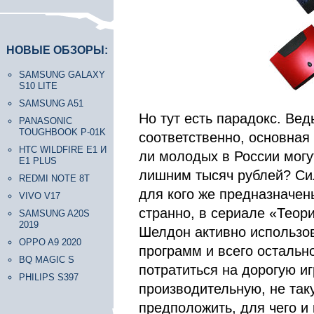
НОВЫЕ ОБЗОРЫ:
SAMSUNG GALAXY
S10 LITE
SAMSUNG A51
Но тут есть парадокс. Ведь
PANASONIC
TOUGHBOOK P-01K
соответственно, основная
HTC WILDFIRE E1 И
ли молодых в России могут
E1 PLUS
лишним тысяч рублей? Сил
REDMI NOTE 8T
для кого же предназначены
VIVO V17
странно, в сериале «Теор
SAMSUNG A20S
2019
Шелдон активно использов
OPPO A9 2020
программ и всего остально
BQ MAGIC S
потратиться на дорогую и
PHILIPS S397
производительную, не таку
предположить, для чего и 