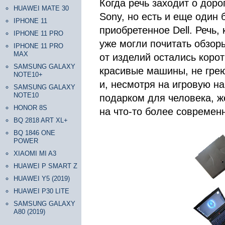
Когда речь заходит о доро
HUAWEI MATE 30
Sony, но есть и еще один
IPHONE 11
приобретенное Dell. Речь,
IPHONE 11 PRO
уже могли почитать обзор
IPHONE 11 PRO
MAX
от изделий остались корот
SAMSUNG GALAXY
красивые машины, не грею
NOTE10+
и, несмотря на игровую на
SAMSUNG GALAXY
NOTE10
подарком для человека, 
HONOR 8S
на что-то более современ
BQ 2818 ART XL+
BQ 1846 ONE
POWER
XIAOMI MI A3
HUAWEI P SMART Z
HUAWEI Y5 (2019)
HUAWEI P30 LITE
SAMSUNG GALAXY
A80 (2019)