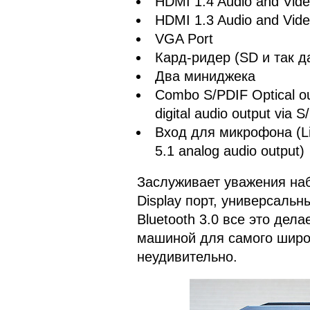
HDMI 1.4 Audio and Vid
HDMI 1.3 Audio and Vide
VGA Port
Кард-ридер (SD и так д
Два миниджека
Combo S/PDIF Optical ou
digital audio output via S
Вход для микрофона (Lin
5.1 analog audio output)
Заслуживает уважения наб
Display порт, универсальн
Bluetooth 3.0 все это де
машиной для самого широк
неудивительно.