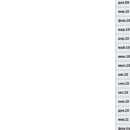
дек.09
янв.10
фев.1
мар.10
апр.10
май.10
июн.10
июл.1
авг.10
сен.10
окт.10
ноя.10
дек.10
янв.11
фев (п