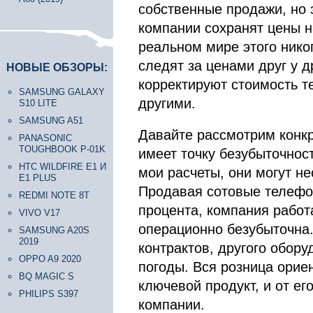
собственные продажи, но 
компании сохранят цены н
реальном мире этого нико
следят за ценами друг у д
НОВЫЕ ОБЗОРЫ:
корректируют стоимость т
SAMSUNG GALAXY
другими.
S10 LITE
SAMSUNG A51
Давайте рассмотрим конкр
PANASONIC
TOUGHBOOK P-01K
имеет точку безубыточност
HTC WILDFIRE E1 И
мои расчеты, они могут не
E1 PLUS
Продавая сотовые телефо
REDMI NOTE 8T
процента, компания работа
VIVO V17
операционно безубыточна.
SAMSUNG A20S
2019
контрактов, другого обору
OPPO A9 2020
погоды. Вся розница орие
BQ MAGIC S
ключевой продукт, и от ег
PHILIPS S397
компании.