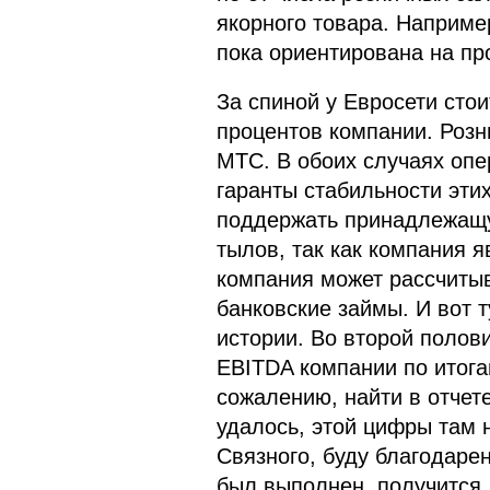
якорного товара. Наприме
пока ориентирована на про
За спиной у Евросети сто
процентов компании. Розн
МТС. В обоих случаях оп
гаранты стабильности этих
поддержать принадлежащую
тылов, так как компания я
компания может рассчитыв
банковские займы. И вот т
истории. Во второй полов
EBITDA компании по итога
сожалению, найти в отчет
удалось, этой цифры там н
Связного, буду благодарен
был выполнен, получится,