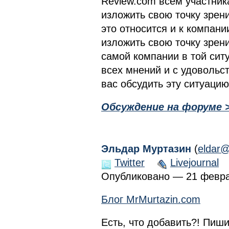
Review.com всем участник
изложить свою точку зрен
это относится и к компани
изложить свою точку зрен
самой компании в той сит
всех мнений и с удовольс
вас обсудить эту ситуаци
Обсуждение на форуме 
Эльдар Муртазин
(
eldar@
Twitter
Livejournal
Опубликовано — 21 феврал
Блог MrMurtazin.com
Есть, что добавить?! Пиши