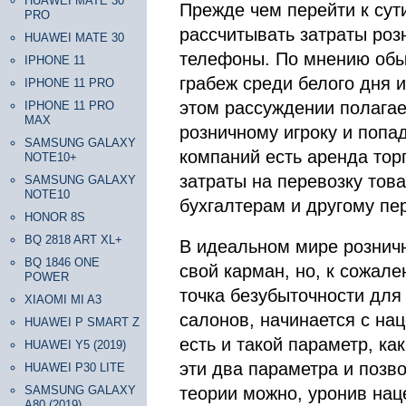
HUAWEI MATE 30
Прежде чем перейти к сути
PRO
рассчитывать затраты роз
HUAWEI MATE 30
телефоны. По мнению обыв
IPHONE 11
грабеж среди белого дня 
IPHONE 11 PRO
этом рассуждении полагает
IPHONE 11 PRO
MAX
розничному игроку и попад
SAMSUNG GALAXY
компаний есть аренда тор
NOTE10+
затраты на перевозку това
SAMSUNG GALAXY
NOTE10
бухгалтерам и другому пе
HONOR 8S
BQ 2818 ART XL+
В идеальном мире розничн
BQ 1846 ONE
свой карман, но, к сожал
POWER
точка безубыточности для
XIAOMI MI A3
салонов, начинается с нац
HUAWEI P SMART Z
есть и такой параметр, ка
HUAWEI Y5 (2019)
эти два параметра и позв
HUAWEI P30 LITE
SAMSUNG GALAXY
теории можно, уронив нац
A80 (2019)