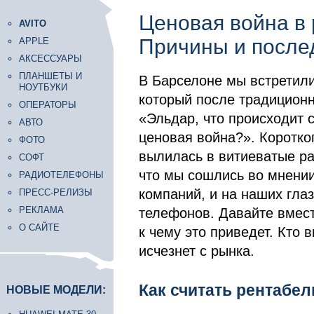
Ценовая война в 
AVITO
Причины и послед
APPLE
АКСЕССУАРЫ
ПЛАНШЕТЫ И
В Барселоне мы встретили
НОУТБУКИ
который после традиционн
ОПЕРАТОРЫ
«Эльдар, что происходит с
АВТО
ценовая война?». Коротко
ФОТО
вылилась в витиеватые ра
СОФТ
что мы сошлись во мнении
РАДИОТЕЛЕФОНЫ
компаний, и на наших гла
ПРЕСС-РЕЛИЗЫ
РЕКЛАМА
телефонов. Давайте вмест
О САЙТЕ
к чему это приведет. Кто в
исчезнет с рынка.
Как считать рентабе
НОВЫЕ МОДЕЛИ: