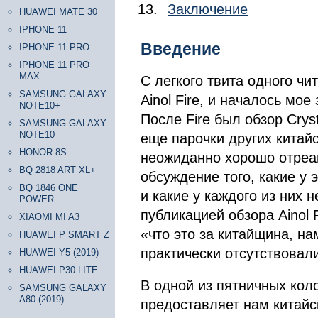
Заключение
HUAWEI MATE 30
IPHONE 11
Введение
IPHONE 11 PRO
IPHONE 11 PRO
MAX
С легкого твита одного чи
SAMSUNG GALAXY
Ainol Fire, и началось мо
NOTE10+
После Fire был обзор Cryst
SAMSUNG GALAXY
NOTE10
еще парочки других китай
HONOR 8S
неожиданно хорошо отреаг
BQ 2818 ART XL+
обсуждение того, какие у 
BQ 1846 ONE
и какие у каждого из них 
POWER
публикацией обзора Ainol 
XIAOMI MI A3
«что это за китайщина, на
HUAWEI P SMART Z
практически отсутствовали
HUAWEI Y5 (2019)
HUAWEI P30 LITE
В одной из пятничных коло
SAMSUNG GALAXY
A80 (2019)
предоставляет нам китайс