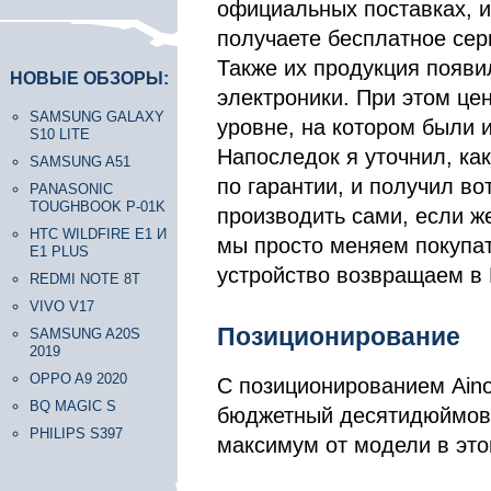
официальных поставках, и
получаете бесплатное сер
Также их продукция появи
НОВЫЕ ОБЗОРЫ:
электроники. При этом це
SAMSUNG GALAXY
уровне, на котором были 
S10 LITE
Напоследок я уточнил, ка
SAMSUNG A51
по гарантии, и получил во
PANASONIC
TOUGHBOOK P-01K
производить сами, если же
HTC WILDFIRE E1 И
мы просто меняем покупа
E1 PLUS
устройство возвращаем в 
REDMI NOTE 8T
VIVO V17
Позиционирование
SAMSUNG A20S
2019
OPPO A9 2020
С позиционированием Ainol
BQ MAGIC S
бюджетный десятидюймовый
PHILIPS S397
максимум от модели в это