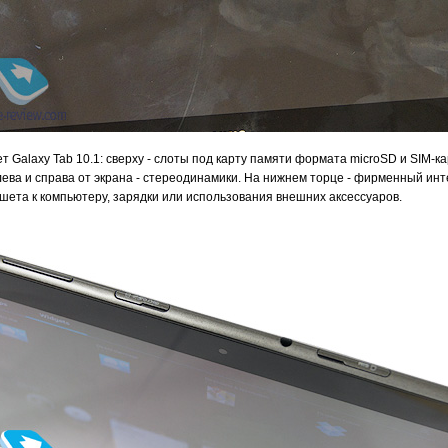
Galaxy Tab 10.1: сверху - слоты под карту памяти формата microSD и SIM-ка
Слева и справа от экрана - стереодинамики. На нижнем торце - фирменный и
шета к компьютеру, зарядки или использования внешних аксессуаров.