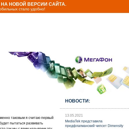
НА НОВОЙ ВЕРСИИ САЙТА.
мобильных стало удобно!
НОВОСТИ:
13.05.2021
 именно таковым я считаю первый
MediaTek представила
будет пытаться развивать
предфлагманский чипсет Dimensity
сто так мы с вами называем эту