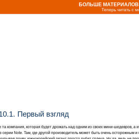
БОЛЬШЕ МАТЕРИАЛОВ 
Теперь читать с 
10.1. Первый взгляд
е та компания, которая будет дрожать над одним из своих мини-шедевров, а
серии Note. Там, где другой производитель может быть очень осторожным и 
ывая почву, южнокорейский гигант просто рубит сплеча. Ну да, ведь не про