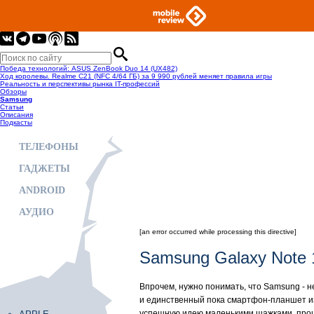
Победа технологий: ASUS ZenBook Duo 14 (UX482)
Ход королевы. Realme C21 (NFC 4/64 ГБ) за 9 990 рублей меняет правила игры
Реальность и перспективы рынка IT-профессий
Обзоры
Samsung
Статьи
Описания
Подкасты
ТЕЛЕФОНЫ
ГАДЖЕТЫ
ANDROID
АУДИО
[an error occurred while processing this directive]
Samsung Galaxy Note 
Впрочем, нужно понимать, что Samsung - н
и единственный пока смартфон-планшет из 
успешную идею маленькими шажками, прощуп