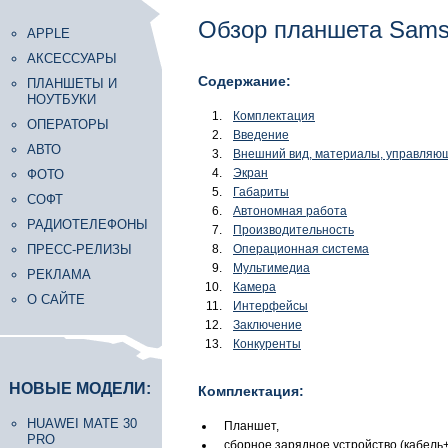
Обзор планшета Samsu
APPLE
АКСЕССУАРЫ
Содержание:
ПЛАНШЕТЫ И
НОУТБУКИ
Комплектация
ОПЕРАТОРЫ
Введение
АВТО
Внешний вид, материалы, управляю
Экран
ФОТО
Габариты
СОФТ
Автономная работа
РАДИОТЕЛЕФОНЫ
Производительность
ПРЕСС-РЕЛИЗЫ
Операционная система
Мультимедиа
РЕКЛАМА
Камера
О САЙТЕ
Интерфейсы
Заключение
Конкуренты
НОВЫЕ МОДЕЛИ:
Комплектация:
HUAWEI MATE 30
Планшет,
PRO
сборное зарядное устройство (кабель+