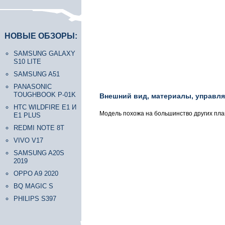
НОВЫЕ ОБЗОРЫ:
SAMSUNG GALAXY
S10 LITE
SAMSUNG A51
PANASONIC
TOUGHBOOK P-01K
Внешний вид, материалы, управл
HTC WILDFIRE E1 И
Модель похожа на большинство других план
E1 PLUS
REDMI NOTE 8T
VIVO V17
SAMSUNG A20S
2019
OPPO A9 2020
BQ MAGIC S
PHILIPS S397