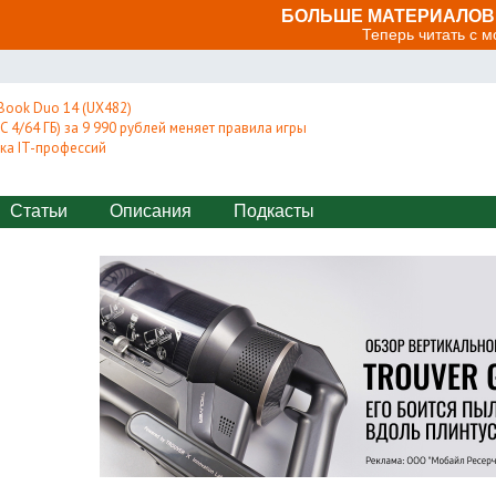
БОЛЬШЕ МАТЕРИАЛОВ 
Теперь читать с 
Book Duo 14 (UX482)
 4/64 ГБ) за 9 990 рублей меняет правила игры
ка IT-профессий
Статьи
Описания
Подкасты