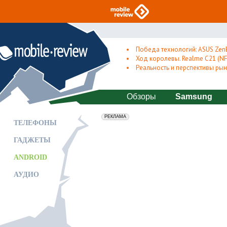
Победа технологий: ASUS Zen
Ход королевы. Realme C21 (NFC
Реальность и перспективы рын
Обзоры
Samsung
erid: 2VfnxxmNzs5
РЕКЛАМА
ТЕЛЕФОНЫ
ГАДЖЕТЫ
ANDROID
АУДИО