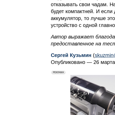
отказывать свои чадам. Н
будет компактней. И если 
аккумулятор, то лучше эт
устройство с одной главн
Автор выражает благода
предоставленное на тес
Сергей Кузьмин
(
skuzmin
Опубликовано — 26 марта 
erid: 2VfnxxmNzs5
РЕКЛАМА