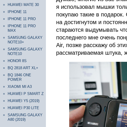
HUAWEI MATE 30
я использовал мышки толь
IPHONE 11
покупаю такие в подарок.
IPHONE 11 PRO
на достигнутом и постоян
IPHONE 11 PRO
стараются выдумывать что
MAX
последнего мне очень пон
SAMSUNG GALAXY
NOTE10+
Air, позже расскажу об эт
SAMSUNG GALAXY
рассматриваемая штука, 
NOTE10
HONOR 8S
BQ 2818 ART XL+
BQ 1846 ONE
POWER
XIAOMI MI A3
HUAWEI P SMART Z
HUAWEI Y5 (2019)
HUAWEI P30 LITE
SAMSUNG GALAXY
A80 (2019)