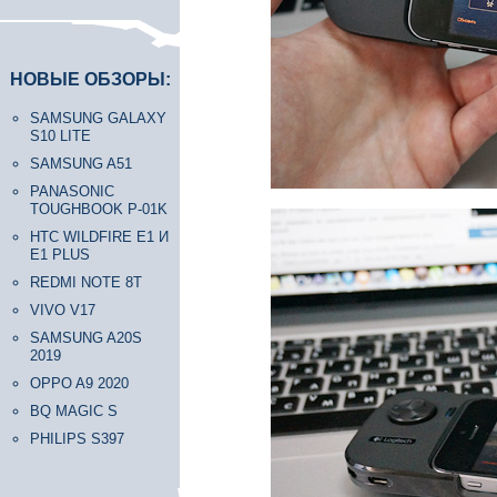
НОВЫЕ ОБЗОРЫ:
SAMSUNG GALAXY
S10 LITE
SAMSUNG A51
PANASONIC
TOUGHBOOK P-01K
HTC WILDFIRE E1 И
E1 PLUS
REDMI NOTE 8T
VIVO V17
SAMSUNG A20S
2019
OPPO A9 2020
BQ MAGIC S
PHILIPS S397