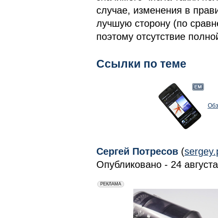
случае, изменения в прав
лучшую сторону (по срав
поэтому отсутствие полно
Ссылки по теме
Обз
Сергей Потресов
(
sergey
Опубликовано - 24 августа 
erid: 2VfnxxmNzs5
РЕКЛАМА