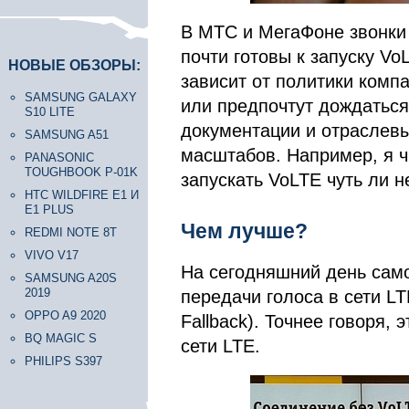
В МТС и МегаФоне звонки 
почти готовы к запуску Vo
НОВЫЕ ОБЗОРЫ:
зависит от политики компа
SAMSUNG GALAXY
или предпочтут дождаться
S10 LITE
документации и отраслевы
SAMSUNG A51
масштабов. Например, я ч
PANASONIC
TOUGHBOOK P-01K
запускать VoLTE чуть ли н
HTC WILDFIRE E1 И
E1 PLUS
Чем лучше?
REDMI NOTE 8T
VIVO V17
На сегодняшний день сам
SAMSUNG A20S
2019
передачи голоса в сети LT
OPPO A9 2020
Fallback). Точнее говоря, 
BQ MAGIC S
сети LTE.
PHILIPS S397