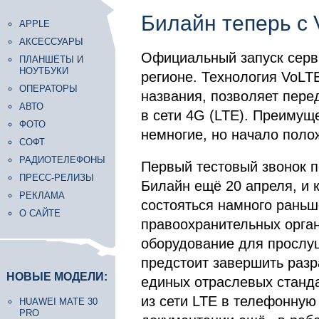
Билайн теперь с
APPLE
АКСЕССУАРЫ
Официальный запуск серви
ПЛАНШЕТЫ И
НОУТБУКИ
регионе. Технология VoLTE 
ОПЕРАТОРЫ
названия, позволяет пере
АВТО
в сети 4G (LTE). Преимущ
ФОТО
немногие, но начало поло
СОФТ
РАДИОТЕЛЕФОНЫ
Первый тестовый звонок п
ПРЕСС-РЕЛИЗЫ
Билайн ещё 20 апреля, и 
РЕКЛАМА
состояться намного раньш
О САЙТЕ
правоохранительных орган
оборудование для прослуш
предстоит завершить разр
НОВЫЕ МОДЕЛИ:
единых отраслевых станд
из сети LTE в телефонную
HUAWEI MATE 30
PRO