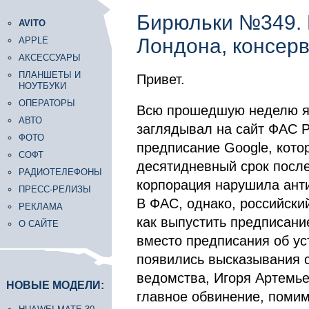
Бирюльки №349. 
AVITO
Лондона, консерв
APPLE
АКСЕССУАРЫ
ПЛАНШЕТЫ И
Привет.
НОУТБУКИ
ОПЕРАТОРЫ
Всю прошедшую неделю я к
АВТО
заглядывал на сайт ФАС Р
ФОТО
предписание Google, кото
СОФТ
десятидневный срок после
РАДИОТЕЛЕФОНЫ
корпорация нарушила ант
ПРЕСС-РЕЛИЗЫ
В ФАС, однако, российски
РЕКЛАМА
как выпустить предписани
О САЙТЕ
вместо предписания об ус
появились высказывания 
ведомства, Игоря Артемье
НОВЫЕ МОДЕЛИ:
главное обвинение, помимо