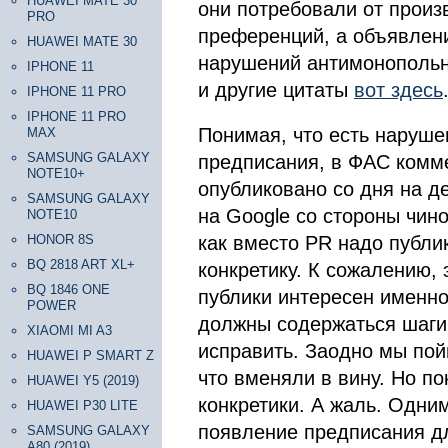
HUAWEI MATE 30
они потребовали от произ
PRO
преференций, а объявлени
HUAWEI MATE 30
нарушений антимонопольно
IPHONE 11
и другие цитаты
вот здесь
IPHONE 11 PRO
IPHONE 11 PRO
Понимая, что есть наруше
MAX
SAMSUNG GALAXY
предписания, в ФАС комме
NOTE10+
опубликовано со дня на д
SAMSUNG GALAXY
на Google со стороны чино
NOTE10
HONOR 8S
как вместо PR надо публи
BQ 2818 ART XL+
конкретику. К сожалению, 
BQ 1846 ONE
публики интересен именно 
POWER
должны содержаться шаги 
XIAOMI MI A3
исправить. Заодно мы пой
HUAWEI P SMART Z
что вменяли в вину. Но п
HUAWEI Y5 (2019)
конкретики. А жаль. Одни
HUAWEI P30 LITE
появление предписания дл
SAMSUNG GALAXY
A80 (2019)