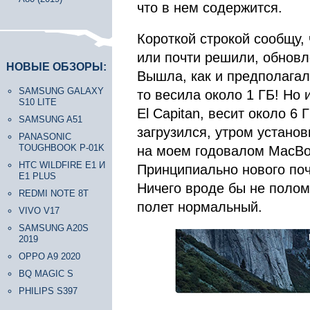
что в нем содержится.
Короткой строкой сообщу,
или почти решили, обновл
НОВЫЕ ОБЗОРЫ:
Вышла, как и предполагало
SAMSUNG GALAXY
то весила около 1 ГБ! Но
S10 LITE
El Capitan, весит около 6 
SAMSUNG A51
загрузился, утром устано
PANASONIC
TOUGHBOOK P-01K
на моем годовалом MacBoo
HTC WILDFIRE E1 И
Принципиально нового поч
E1 PLUS
Ничего вроде бы не полом
REDMI NOTE 8T
полет нормальный.
VIVO V17
SAMSUNG A20S
2019
OPPO A9 2020
BQ MAGIC S
PHILIPS S397