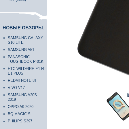
НОВЫЕ ОБЗОРЫ:
SAMSUNG GALAXY
S10 LITE
SAMSUNG A51
PANASONIC
TOUGHBOOK P-01K
HTC WILDFIRE E1 И
E1 PLUS
REDMI NOTE 8T
VIVO V17
SAMSUNG A20S
2019
OPPO A9 2020
BQ MAGIC S
PHILIPS S397