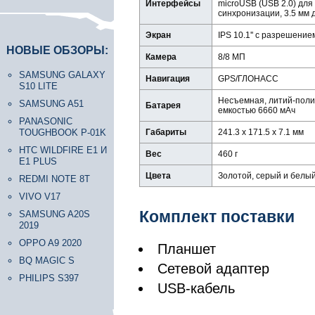
Интерфейсы
microUSB (USB 2.0) для
синхронизации, 3.5 мм 
Экран
IPS 10.1'' с разрешени
НОВЫЕ ОБЗОРЫ:
Камера
8/8 МП
SAMSUNG GALAXY
Навигация
GPS/ГЛОНАСС
S10 LITE
Несъемная, литий-полим
SAMSUNG A51
Батарея
емкостью 6660 мАч
PANASONIC
TOUGHBOOK P-01K
Габариты
241.3 x 171.5 x 7.1 мм
HTC WILDFIRE E1 И
Вес
460 г
E1 PLUS
Цвета
Золотой, серый и белы
REDMI NOTE 8T
VIVO V17
Комплект поставки
SAMSUNG A20S
2019
OPPO A9 2020
Планшет
BQ MAGIC S
Сетевой адаптер
PHILIPS S397
USB-кабель