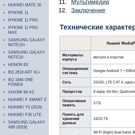
Мультимедиа
HUAWEI MATE 30
Заключение
IPHONE 11
IPHONE 11 PRO
Технические характе
IPHONE 11 PRO
MAX
SAMSUNG GALAXY
Huawei MediaP
NOTE10+
SAMSUNG GALAXY
Материалы
NOTE10
металл и пластик
корпуса
HONOR 8S
Операционная
Google Android 7 + EMUI
BQ 2818 ART XL+
система
BQ 1846 ONE
Сеть
2G/3G, LTE CAT 4, одна
POWER
Процессор
8 ядер, 64-бит, Qualc
XIAOMI MI A3
HUAWEI P SMART Z
Оперативная
3 ГБ
память
HUAWEI Y5 (2019)
HUAWEI P30 LITE
Память для
хранения
16/32 ГБ
SAMSUNG GALAXY
данных
A80 (2019)
Wi-Fi (b/g/n) dual band, 