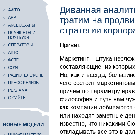
Диванная аналит
AVITO
тратим на продв
APPLE
АКСЕССУАРЫ
стратегии корпор
ПЛАНШЕТЫ И
НОУТБУКИ
Привет.
ОПЕРАТОРЫ
АВТО
Маркетинг – штука неслож
ФОТО
составляющие, из которы
СОФТ
Но, как и всегда, большин
РАДИОТЕЛЕФОНЫ
чего состоит маркетинговы
ПРЕСС-РЕЛИЗЫ
причем по параметру нрав
РЕКЛАМА
О САЙТЕ
философия и путь нам чуж
как компании добиваются 
или находят заметные ден
известно, что никакими б
НОВЫЕ МОДЕЛИ:
откладывать все это в да