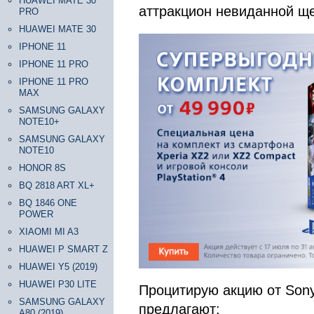
HUAWEI MATE 30
аттракцион невиданной ще
PRO
HUAWEI MATE 30
IPHONE 11
IPHONE 11 PRO
IPHONE 11 PRO
MAX
SAMSUNG GALAXY
NOTE10+
SAMSUNG GALAXY
NOTE10
HONOR 8S
BQ 2818 ART XL+
BQ 1846 ONE
POWER
XIAOMI MI A3
HUAWEI P SMART Z
HUAWEI Y5 (2019)
HUAWEI P30 LITE
Процитирую акцию от Sony
SAMSUNG GALAXY
предлагают:
A80 (2019)