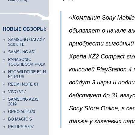
«Компания Sony Mobile 
НОВЫЕ ОБЗОРЫ:
объявляет о начале а
SAMSUNG GALAXY
приобрести выгодный 
S10 LITE
SAMSUNG A51
Xperia XZ2 Compact вм
PANASONIC
TOUGHBOOK P-01K
консолей PlayStation 
HTC WILDFIRE E1 И
E1 PLUS
войдут 3 игры и подпи
REDMI NOTE 8T
VIVO V17
действует до 31 авгу
SAMSUNG A20S
2019
Sony Store Online, в 
OPPO A9 2020
BQ MAGIC S
также у ключевых пар
PHILIPS S397