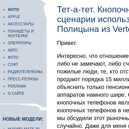
Тет-а-тет. Кнопо
AVITO
сценарии исполь
APPLE
АКСЕССУАРЫ
Полицына из Vert
ПЛАНШЕТЫ И
НОУТБУКИ
Привет.
ОПЕРАТОРЫ
АВТО
Интересно, что отношение
ФОТО
либо не замечают, либо с
СОФТ
пожилые люди, те, кто отс
РАДИОТЕЛЕФОНЫ
продают порядка 15 милли
ПРЕСС-РЕЛИЗЫ
объяснить только пенсион
РЕКЛАМА
О САЙТЕ
аппаратов намного шире. 
кнопочных телефонов явля
кнопочных телефонов в не
мы обсудили этот рыночн
НОВЫЕ МОДЕЛИ:
случайно. Даже для меня 