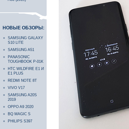
НОВЫЕ ОБЗОРЫ:
SAMSUNG GALAXY
S10 LITE
SAMSUNG A51
PANASONIC
TOUGHBOOK P-01K
HTC WILDFIRE E1 И
E1 PLUS
REDMI NOTE 8T
VIVO V17
SAMSUNG A20S
2019
OPPO A9 2020
BQ MAGIC S
PHILIPS S397