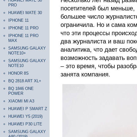
Несколько лет назад разм
HUAWEI MATE 30
PRO
посетителей был меньше, 
HUAWEI MATE 30
большее число журналисто
IPHONE 11
ограничила. Но и сама ко
IPHONE 11 PRO
что эти процессы происхо
IPHONE 11 PRO
два журналиста и ваш пок
MAX
SAMSUNG GALAXY
аналитика, что дает своб
NOTE10+
возможность задавать воп
SAMSUNG GALAXY
– это время, чтобы разобр
NOTE10
HONOR 8S
занята компания.
BQ 2818 ART XL+
BQ 1846 ONE
POWER
XIAOMI MI A3
HUAWEI P SMART Z
HUAWEI Y5 (2019)
HUAWEI P30 LITE
SAMSUNG GALAXY
A80 (2019)