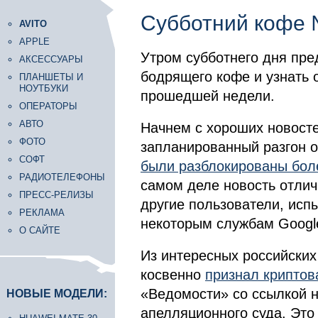
Субботний кофе
AVITO
APPLE
Утром субботнего дня пр
АКСЕССУАРЫ
бодрящего кофе и узнать 
ПЛАНШЕТЫ И
НОУТБУКИ
прошедшей недели.
ОПЕРАТОРЫ
АВТО
Начнем с хороших новосте
ФОТО
запланированный разгон об
СОФТ
были разблокированы боле
РАДИОТЕЛЕФОНЫ
самом деле новость отличн
ПРЕСС-РЕЛИЗЫ
другие пользователи, исп
РЕКЛАМА
некоторым службам Google
О САЙТЕ
Из интересных российских 
косвенно
признал крипто
«Ведомости» со ссылкой 
НОВЫЕ МОДЕЛИ:
апелляционного суда. Это