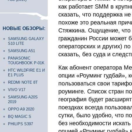
как работает SMM в крупн
сказать, что поддержка не
похоже это реальная прич
НОВЫЕ ОБЗОРЫ:
Стяжкина. Ощущение, что 
гражданин России может б
SAMSUNG GALAXY
S10 LITE
операторских и других) по
SAMSUNG A51
сказать, без суда и следст
PANASONIC
TOUGHBOOK P-01K
Как абонент оператора Ме
HTC WILDFIRE E1 И
опции «Роуминг гудбай», к
E1 PLUS
REDMI NOTE 8T
пользоваться свои тариф
VIVO V17
роуминге. Список стран по
SAMSUNG A20S
география будет расширят
2019
поездках всегда пользова
OPPO A9 2020
сутки, было удобно, что п
BQ MAGIC S
без необходимости искать 
PHILIPS S397
опцией «Роуминг гудбай» 