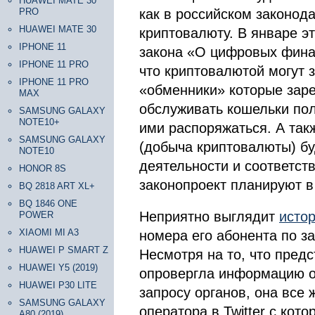
HUAWEI MATE 30
PRO
как в российском законода
HUAWEI MATE 30
криптовалюту. В январе э
IPHONE 11
закона «О цифровых финан
IPHONE 11 PRO
что криптовалютой могут 
IPHONE 11 PRO
«обменники» которые заре
MAX
обслуживать кошельки пол
SAMSUNG GALAXY
NOTE10+
ими распоряжаться. А такж
SAMSUNG GALAXY
(добыча криптовалюты) бу
NOTE10
деятельности и соответст
HONOR 8S
законопроект планируют в
BQ 2818 ART XL+
BQ 1846 ONE
Неприятно выглядит
исто
POWER
XIAOMI MI A3
номера его абонента по з
HUAWEI P SMART Z
Несмотря на то, что пред
HUAWEI Y5 (2019)
опровергла информацию о
HUAWEI P30 LITE
запросу органов, она все
SAMSUNG GALAXY
оператора в Twitter с кото
A80 (2019)