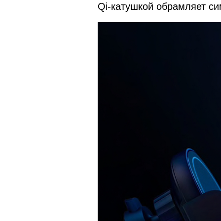
Qi-катушкой обрамляет си