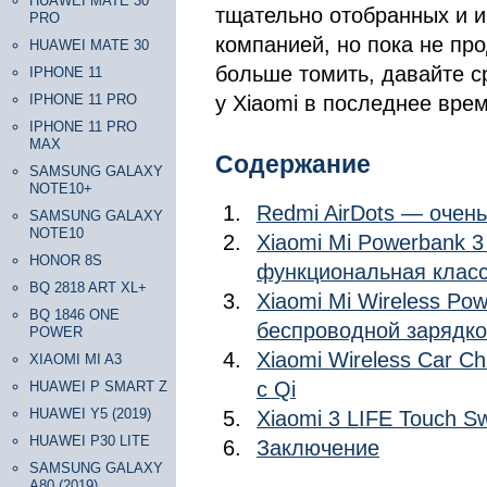
HUAWEI MATE 30
тщательно отобранных и и
PRO
компанией, но пока не пр
HUAWEI MATE 30
больше томить, давайте с
IPHONE 11
IPHONE 11 PRO
у Xiaomi в последнее вре
IPHONE 11 PRO
MAX
Содержание
SAMSUNG GALAXY
NOTE10+
Redmi AirDots — оче
SAMSUNG GALAXY
NOTE10
Xiaomi Mi Powerbank 
HONOR 8S
функциональная класс
BQ 2818 ART XL+
Xiaomi Mi Wireless Po
BQ 1846 ONE
беспроводной зарядк
POWER
Xiaomi Wireless Car C
XIAOMI MI A3
с Qi
HUAWEI P SMART Z
HUAWEI Y5 (2019)
Xiaomi 3 LIFE Touch S
HUAWEI P30 LITE
Заключение
SAMSUNG GALAXY
A80 (2019)