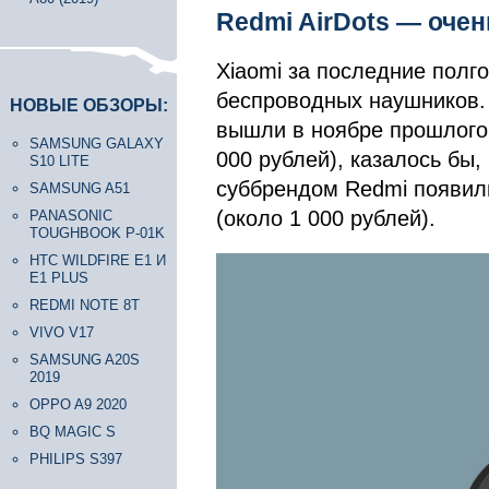
Redmi AirDots — оч
Xiaomi за последние полг
беспроводных наушников. В
НОВЫЕ ОБЗОРЫ:
вышли в ноябре прошлого 
SAMSUNG GALAXY
000 рублей), казалось бы
S10 LITE
суббрендом Redmi появили
SAMSUNG A51
(около 1 000 рублей).
PANASONIC
TOUGHBOOK P-01K
HTC WILDFIRE E1 И
E1 PLUS
REDMI NOTE 8T
VIVO V17
SAMSUNG A20S
2019
OPPO A9 2020
BQ MAGIC S
PHILIPS S397