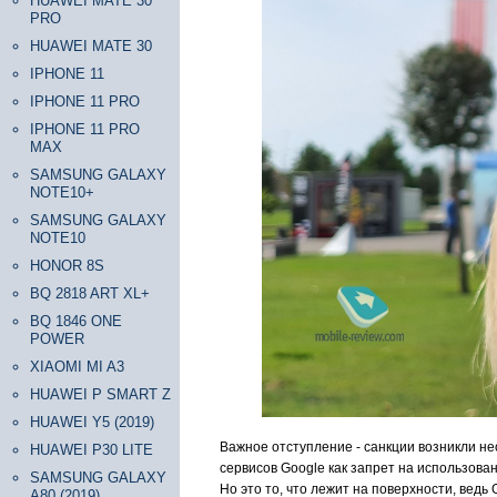
HUAWEI MATE 30
PRO
HUAWEI MATE 30
IPHONE 11
IPHONE 11 PRO
IPHONE 11 PRO
MAX
SAMSUNG GALAXY
NOTE10+
SAMSUNG GALAXY
NOTE10
HONOR 8S
BQ 2818 ART XL+
BQ 1846 ONE
POWER
XIAOMI MI A3
HUAWEI P SMART Z
HUAWEI Y5 (2019)
Важное отступление - санкции возникли не
HUAWEI P30 LITE
сервисов Google как запрет на использован
SAMSUNG GALAXY
Но это то, что лежит на поверхности, ведь
A80 (2019)