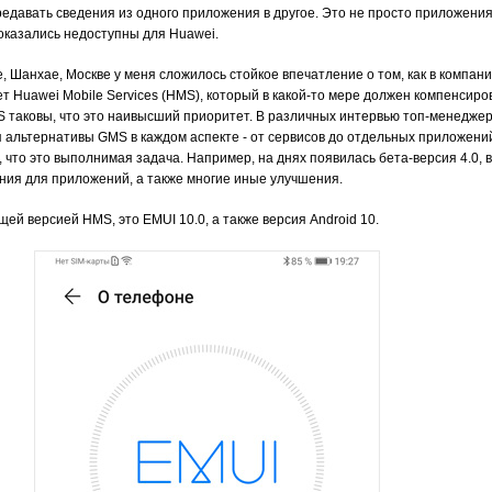
едавать сведения из одного приложения в другое. Это не просто приложения
оказались недоступны для Huawei.
 Шанхае, Москве у меня сложилось стойкое впечатление о том, как в компан
кет Huawei Mobile Services (HMS), который в какой-то мере должен компенсир
 таковы, что это наивысший приоритет. В различных интервью топ-менеджер
я альтернативы GMS в каждом аспекте - от сервисов до отдельных приложений
 что это выполнимая задача. Например, на днях появилась бета-версия 4.0, 
ия для приложений, а также многие иные улучшения.
ей версией HMS, это EMUI 10.0, а также версия Android 10.