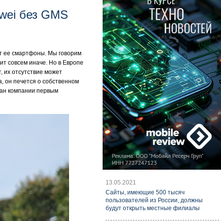
awei без GMS
дут ее смартфоны. Мы говорим
ит совсем иначе. Но в Европе
, их отсутствие может
, он печется о собственном
гман компании первым
13.05.2021
Cайты, имеющие 500 тысяч
пользователей из России, должны
будут открыть местные филиалы