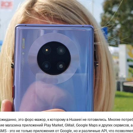
ожиданно, это форс-мажор, к которому в Huawei не готовились. Многие потре
ие магазина приложений Play Market, GMail, Google Maps и других сервисов, 
 GMS - это не только приложения от Google, но и различные API, что позволя