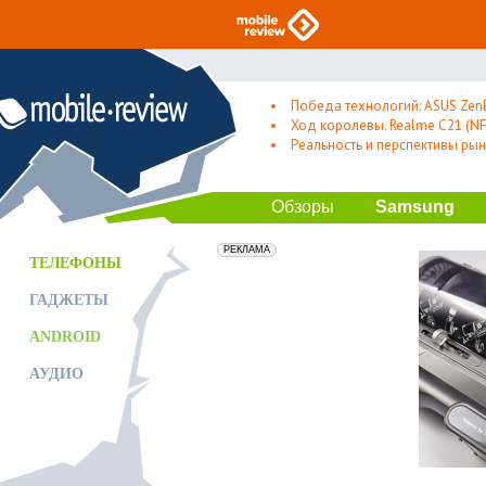
Победа технологий: ASUS Zen
Ход королевы. Realme C21 (NFC
Реальность и перспективы рын
Обзоры
Samsung
erid: 2VfnxxmNzs5
РЕКЛАМА
ТЕЛЕФОНЫ
ГАДЖЕТЫ
ANDROID
АУДИО