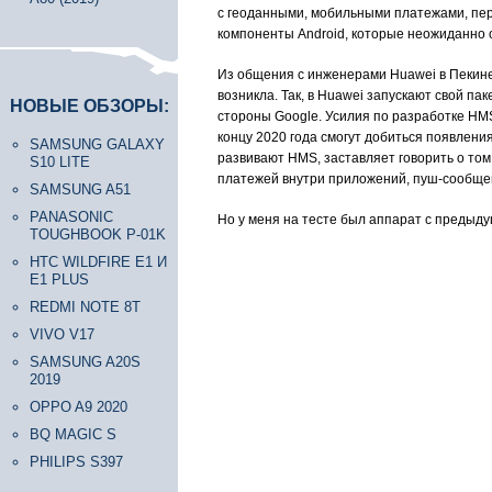
с геоданными, мобильными платежами, пер
компоненты Android, которые неожиданно 
Из общения с инженерами Huawei в Пекине,
возникла. Так, в Huawei запускают свой па
НОВЫЕ ОБЗОРЫ:
стороны Google. Усилия по разработке HMS
концу 2020 года смогут добиться появлени
SAMSUNG GALAXY
развивают HMS, заставляет говорить о том,
S10 LITE
платежей внутри приложений, пуш-сообщен
SAMSUNG A51
PANASONIC
Но у меня на тесте был аппарат с предыдущ
TOUGHBOOK P-01K
HTC WILDFIRE E1 И
E1 PLUS
REDMI NOTE 8T
VIVO V17
SAMSUNG A20S
2019
OPPO A9 2020
BQ MAGIC S
PHILIPS S397