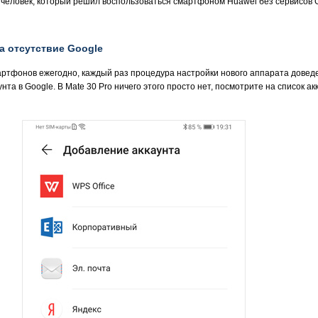
т человек, который решил воспользоваться смартфоном Huawei без сервисов 
а отсутствие Google
артфонов ежегодно, каждый раз процедура настройки нового аппарата доведе
унта в Google. В Mate 30 Pro ничего этого просто нет, посмотрите на список а