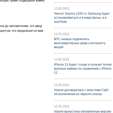
Google, какие подводные камни
12.05.2021
Чипсет Exynos 2200 от Samsung будет
устанавливаться и в смартфоны, и в
ноутбуки
на до автоматизма, это ввод
ккаунтов, что предлагается вам
12.05.2021
МТС начала подключать
многоквартирные дома к интернету
вещей
12.05.2021
iPhone 13 будет толще и получит более
крупные камеры по сравнению с iPhone
12
12.05.2021
Xiaomi договорилась с властями США
об исключении из чёрного списка
12.05.2021
Xiaomi выпустила обновлённую версию