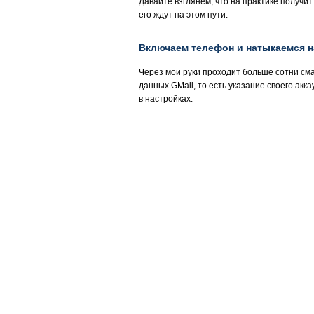
Давайте взглянем, что на практике получи
его ждут на этом пути.
Включаем телефон и натыкаемся н
Через мои руки проходит больше сотни см
данных GMail, то есть указание своего акка
в настройках.