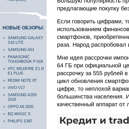
Большую популярность пр
предлагающие покупку бе
Если говорить цифрами, т
НОВЫЕ ОБЗОРЫ:
использованием финансов
смартфонов, приобретенны
SAMSUNG GALAXY
S10 LITE
раза. Народ распробовал 
SAMSUNG A51
Мне идея рассрочки импон
PANASONIC
TOUGHBOOK P-01K
64 ГБ при официальной це
HTC WILDFIRE E1 И
рассрочку за 555 рублей в
E1 PLUS
цикл обновления смартф
REDMI NOTE 8T
VIVO V17
цифре, то неплохой вариа
SAMSUNG A20S
большинства населения. И
2019
качественный аппарат от 
OPPO A9 2020
BQ MAGIC S
PHILIPS S397