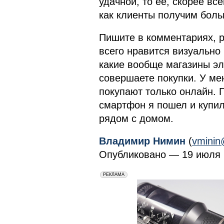
удачной, то её, скорее вс
как клиенты получим больш
Пишите в комментариях, р
всего нравится визуально 
какие вообще магазины эл
совершаете покупки. У ме
покупают только онлайн. П
смартфон я пошел и купил
рядом с домом.
Владимир Нимин
(
vminin
Опубликовано — 19 июля 2
erid: 2VfnxxmNzs5
РЕКЛАМА