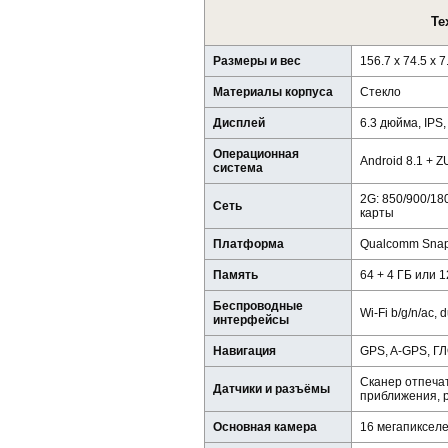
Те
Размеры и вес
156.7 x 74.5 x 
Материалы корпуса
Стекло
Дисплей
6.3 дюйма, IPS,
Операционная
Android 8.1 + Z
система
2G: 850/900/18
Сеть
карты
Платформа
Qualcomm Snap
Память
64 + 4 ГБ или 1
Беспроводные
Wi-Fi b/g/n/ac, 
интерфейсы
Навигация
GPS, A-GPS, 
Сканер отпечат
Датчики и разъёмы
приближения, 
Основная камера
16 мегапикселей