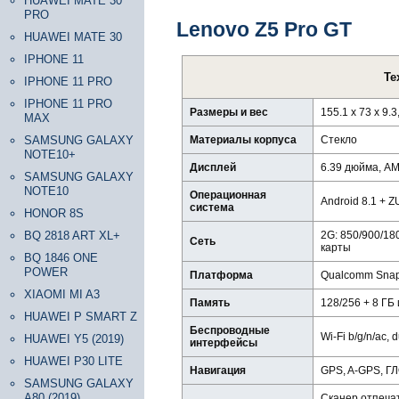
HUAWEI MATE 30
PRO
Lenovo Z5 Pro GT
HUAWEI MATE 30
IPHONE 11
Те
IPHONE 11 PRO
IPHONE 11 PRO
Размеры и вес
155.1 x 73 x 9.
MAX
SAMSUNG GALAXY
Материалы корпуса
Стекло
NOTE10+
Дисплей
6.39 дюйма, AM
SAMSUNG GALAXY
NOTE10
Операционная
Android 8.1 + Z
система
HONOR 8S
BQ 2818 ART XL+
2G: 850/900/18
Сеть
карты
BQ 1846 ONE
POWER
Платформа
Qualcomm Snap
XIAOMI MI A3
Память
128/256 + 8 ГБ 
HUAWEI P SMART Z
Беспроводные
Wi-Fi b/g/n/ac, 
HUAWEI Y5 (2019)
интерфейсы
HUAWEI P30 LITE
Навигация
GPS, A-GPS, 
SAMSUNG GALAXY
A80 (2019)
Сканер отпечат