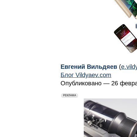
Евгений Вильдяев
(
e.vil
Блог Vildyaev.com
Опубликовано — 26 февра
erid: 2VfnxxmNzs5
РЕКЛАМА