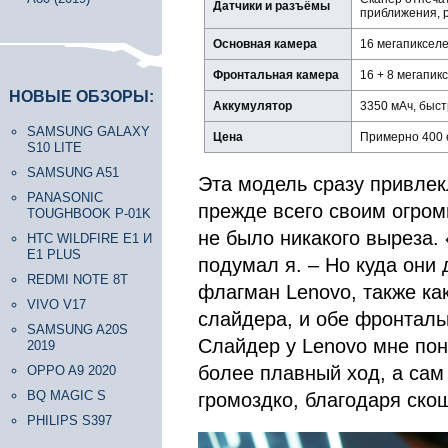
Датчики и разъёмы
приближения, 
Основная камера
16 мегапикселей
Фронтальная камера
16 + 8 мегапик
НОВЫЕ ОБЗОРЫ:
Аккумулятор
3350 мАч, быст
SAMSUNG GALAXY
Цена
Примерно 400 
S10 LITE
SAMSUNG A51
Эта модель сразу привлек
PANASONIC
прежде всего своим огро
TOUGHBOOK P-01K
не было никакого выреза.
HTC WILDFIRE E1 И
E1 PLUS
подумал я. – Но куда они 
REDMI NOTE 8T
флагман Lenovo, также как
VIVO V17
слайдера, и обе фронталь
SAMSUNG A20S
Слайдер у Lenovo мне пон
2019
более плавный ход, а сам
OPPO A9 2020
BQ MAGIC S
громоздко, благодаря ско
PHILIPS S397