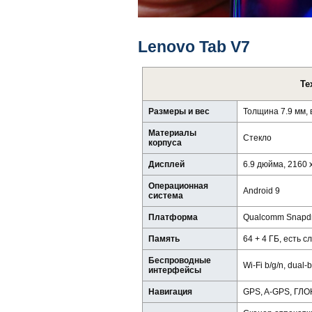
Lenovo Tab V7
Те
Размеры и вес
Толщина 7.9 мм, 
Материалы
Стекло
корпуса
Дисплей
6.9 дюйма, 2160 x
Операционная
Android 9
система
Платформа
Qualcomm Snapdr
Память
64 + 4 ГБ, есть 
Беспроводные
Wi-Fi b/g/n, dual-
интерфейсы
Навигация
GPS, A-GPS, ГЛ