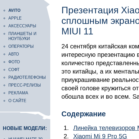
Презентация Xia
AVITO
сплошным экраном
APPLE
АКСЕССУАРЫ
MIUI 11
ПЛАНШЕТЫ И
НОУТБУКИ
24 сентября китайская ко
ОПЕРАТОРЫ
интересную презентацию в
АВТО
ФОТО
количество представленны
СОФТ
это китайцы, а их ментал
РАДИОТЕЛЕФОНЫ
приукрашивание реальности
ПРЕСС-РЕЛИЗЫ
своей голове кружиться от
РЕКЛАМА
обошла всех и во всем. Sa
О САЙТЕ
Содержание
Линейка телевизоров 
НОВЫЕ МОДЕЛИ:
Xiaomi Mi 9 Pro 5G