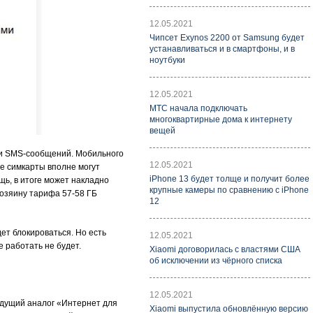
12.05.2021
Чипсет Exynos 2200 от Samsung будет
устанавливаться и в смартфоны, и в
ноутбуки
12.05.2021
МТС начала подключать
многоквартирные дома к интернету
вещей
ки SMS-сообщений. Мобильного
12.05.2021
е симкарты вполне могут
iPhone 13 будет толще и получит более
щь, в итоге может накладно
крупные камеры по сравнению с iPhone
озяину тарифа 57-58 ГБ
12
ет блокироваться. Но есть
12.05.2021
 работать не будет.
Xiaomi договорилась с властями США
об исключении из чёрного списка
12.05.2021
ыдущий аналог «Интернет для
Xiaomi выпустила обновлённую версию