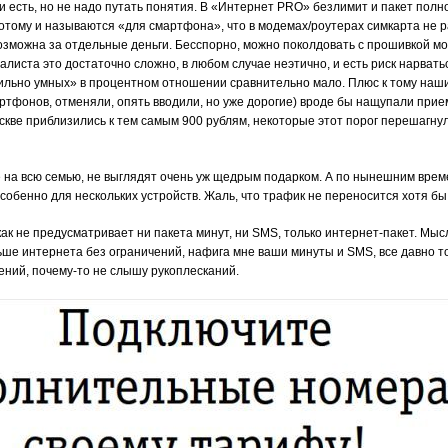
 есть, но не надо путать понятия. В «Интернет PRO» безлимит и пакет полн
отому и называются «для смартфона», что в модемах/роутерах симкарта не р
зможна за отдельные деньги. Бесспорно, можно поколдовать с прошивкой мо
листа это достаточно сложно, в любом случае неэтично, и есть риск нарвать
«сильно умных» в процентном отношении сравнительно мало. Плюс к тому на
тфонов, отменяли, опять вводили, но уже дорогие) вроде бы нащупали прие
ве приблизились к тем самым 900 рублям, некоторые этот порог перешагнули
ые на всю семью, не выглядят очень уж щедрым подарком. А по нынешним вре
собенно для нескольких устройств. Жаль, что трафик не переносится хотя б
как не предусматривает ни пакета минут, ни SMS, только интернет-пакет. Мыс
ше интернета без ограничений, нафига мне ваши минуты и SMS, все давно то
ений, почему-то не слышу рукоплесканий.