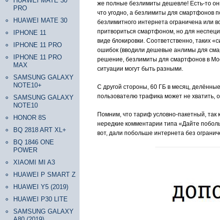
HUAWEI MATE 30
же полные безлимиты дешевле! Есть-то они
PRO
что угодно, а безлимиты для смартфонов п
HUAWEI MATE 30
безлимитного интернета ограничена или во
притвориться смартфоном, но для неспециа
IPHONE 11
виде блокировки. Соответственно, таких 
IPHONE 11 PRO
ошибок (вводили дешевые анлимы для смар
IPHONE 11 PRO
решение, безлимиты для смартфонов в Моск
MAX
ситуации могут быть разными.
SAMSUNG GALAXY
NOTE10+
С другой стороны, 60 ГБ в месяц, делённ
пользователю трафика может не хватить, о
SAMSUNG GALAXY
NOTE10
Помним, что тариф условно-пакетный, так 
HONOR 8S
нередкие комментарии типа «Дайте поболь
BQ 2818 ART XL+
вот, дали побольше интернета без огранич
BQ 1846 ONE
POWER
XIAOMI MI A3
HUAWEI P SMART Z
HUAWEI Y5 (2019)
HUAWEI P30 LITE
SAMSUNG GALAXY
A80 (2019)