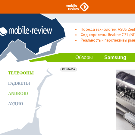
Победа технологий: ASUS Zen
Ход королевы. Realme C21 (NFC
Реальность и перспективы рын
Обзоры
Samsung
erid: 2VfnxxmNzs5
РЕКЛАМА
ТЕЛЕФОНЫ
ГАДЖЕТЫ
ANDROID
АУДИО