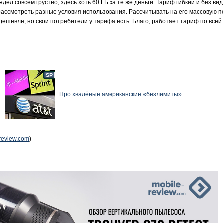
ядел совсем грустно, здесь хоть 60 ГБ за те же деньги. Тариф гибкий и без ви
рассмотреть разные условия использования. Рассчитывать на его массовую по
одешевле, но свои потребители у тарифа есть. Благо, работает тариф по всей 
Про хвалёные американские «безлимиты»
review.com
)