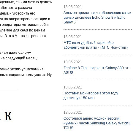
оценные, с ними можно делать
13.05.2021
аботает, а раздача
Amazon представила обновления своих
дема и уговорить его
умных дисплеев Echo Show 8 и Echo
ся на операторские санкции в
Show 5
ши операторы методом проб и
млемое для себя по ценам
. Это в Москве, в регионах
13.05.2021
МТС ввел удобный тариф без
абонентской платы - «МТС Нон-стоп»
менам даже одному
ы на следующий месяц.
13.05.2021
Zenfone 8 Flip – вариант Galaxy A80 от
ленно хихикнул, вспомнив
ASUS
лько вацапом пользуюсь!». Ну
13.05.2021
Поставки мониторов в этом году
достигнут 150 млн
13.05.2021
Состоялся анонс модной версии
«умных» часов Samsung Galaxy Watch3
TOUS