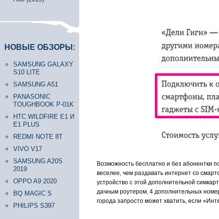
НОВЫЕ ОБЗОРЫ:
SAMSUNG GALAXY
S10 LITE
SAMSUNG A51
PANASONIC
TOUGHBOOK P-01K
HTC WILDFIRE E1 И
E1 PLUS
REDMI NOTE 8T
VIVO V17
SAMSUNG A20S
Возможность бесплатно и без абонентки п
2019
веселее, чем раздавать интернет со смартф
OPPO A9 2020
устройство с этой дополнительной симкарто
дачным роутером, 4 дополнительных номера
BQ MAGIC S
города запросто может хватить, если «Ин
PHILIPS S397