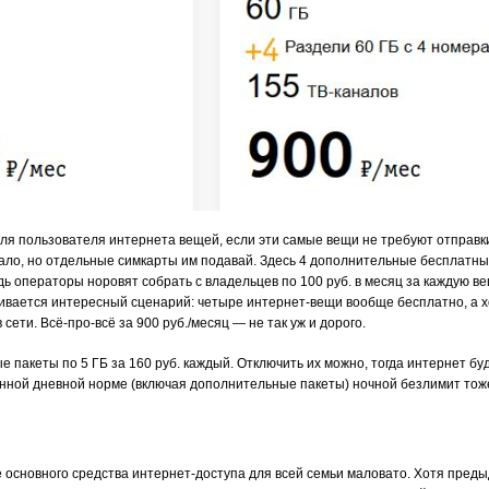
ля пользователя интернета вещей, если эти самые вещи не требуют отправ
ло, но отдельные симкарты им подавай. Здесь 4 дополнительные бесплатны
дь операторы норовят собрать с владельцев по 100 руб. в месяц за каждую ве
ивается интересный сценарий: четыре интернет-вещи вообще бесплатно, а х
сети. Всё-про-всё за 900 руб./месяц — не так уж и дорого.
пакеты по 5 ГБ за 160 руб. каждый. Отключить их можно, тогда интернет буд
анной дневной норме (включая дополнительные пакеты) ночной безлимит тоже
е основного средства интернет-доступа для всей семьи маловато. Хотя пред