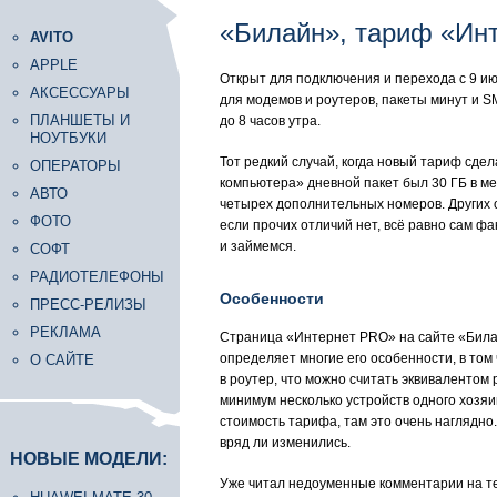
«Билайн», тариф «Ин
AVITO
APPLE
Открыт для подключения и перехода с 9 и
АКСЕССУАРЫ
для модемов и роутеров, пакеты минут и S
ПЛАНШЕТЫ И
до 8 часов утра.
НОУТБУКИ
Тот редкий случай, когда новый тариф сде
ОПЕРАТОРЫ
компьютера» дневной пакет был 30 ГБ в ме
АВТО
четырех дополнительных номеров. Других о
ФОТО
если прочих отличий нет, всё равно сам ф
и займемся.
СОФТ
РАДИОТЕЛЕФОНЫ
Особенности
ПРЕСС-РЕЛИЗЫ
РЕКЛАМА
Страница «Интернет PRO» на сайте «Бил
определяет многие его особенности, в том
О САЙТЕ
в роутер, что можно считать эквивалентом 
минимум несколько устройств одного хозя
стоимость тарифа, там это очень наглядн
вряд ли изменились.
НОВЫЕ МОДЕЛИ:
Уже читал недоуменные комментарии на тем