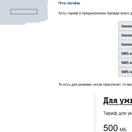
Что почём
Хоть тариф и предназначен прежде всего 
Звонк
Звонк
Звонк
SMS н
SMS н
SMS н
То есть для режима «если приспичит, то м