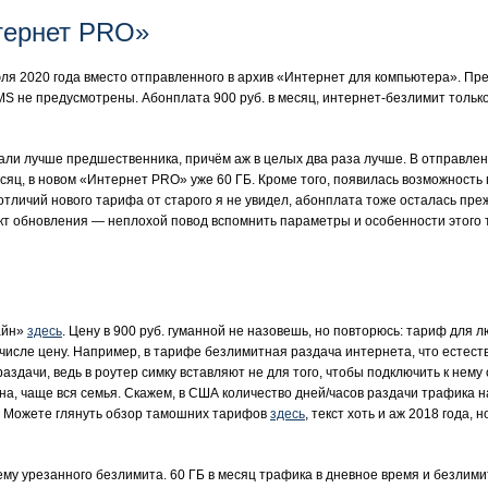
тернет PRO»
юля 2020 года вместо отправленного в архив «Интернет для компьютера». Пр
MS не предусмотрены. Абонплата 900 руб. в месяц, интернет-безлимит только 
лали лучше предшественника, причём аж в целых два раза лучше. В отправле
сяц, в новом «Интернет PRO» уже 60 ГБ. Кроме того, появилась возможность
тличий нового тарифа от старого я не увидел, абонплата тоже осталась пре
акт обновления — неплохой повод вспомнить параметры и особенности этого 
айн»
здесь
. Цену в 900 руб. гуманной не назовешь, но повторюсь: тариф для л
 числе цену. Например, в тарифе безлимитная раздача интернета, что естест
раздачи, ведь в роутер симку вставляют не для того, чтобы подключить к нему
ина, чаще вся семья. Скажем, в США количество дней/часов раздачи трафика
о. Можете глянуть обзор тамошних тарифов
здесь
, текст хоть и аж 2018 года,
у урезанного безлимита. 60 ГБ в месяц трафика в дневное время и безлимит 