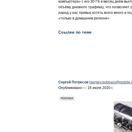
компьютера» с его 30 ГБ в месяц днём выгл
объёму дневного трафика), что позволяет 
народ у нас привык хотеть всего много и п
«только в домашнем регионе».
Ссылки по теме
Сергей Потресов
(
sergey.potresov@mobile-
Опубликовано — 16 июля 2020 г.
erid: 2VfnxxmNzs5
РЕКЛАМА