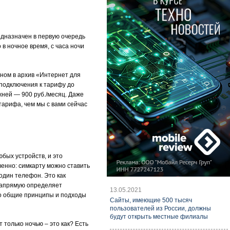
едназначен в первую очередь
в ночное время, с часа ночи
нном в архив «Интернет для
 подключения к тарифу до
жней — 900 руб./месяц. Даже
тарифа, чем мы с вами сейчас
юбых устройств, и это
венно: симкарту можно ставить
 один телефон. Это как
 напрямую определяет
13.05.2021
 но общие принципы и подходы
Cайты, имеющие 500 тысяч
пользователей из России, должны
будут открыть местные филиалы
только ночью – это как? Есть