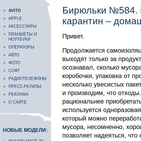
Бирюльки №584. 
AVITO
карантин – дома
APPLE
АКСЕССУАРЫ
ПЛАНШЕТЫ И
Привет.
НОУТБУКИ
ОПЕРАТОРЫ
Продолжается самоизоляци
АВТО
выходят только за продук
ФОТО
осознавал, сколько мусора
СОФТ
коробочки, упаковка от пр
РАДИОТЕЛЕФОНЫ
несколько увесистых паке
ПРЕСС-РЕЛИЗЫ
и производим, что отходы
РЕКЛАМА
рациональнее приобретать
О САЙТЕ
используется одноразовая 
который можно переработа
мусора, несомненно, хорош
НОВЫЕ МОДЕЛИ:
позволяет надеяться, что