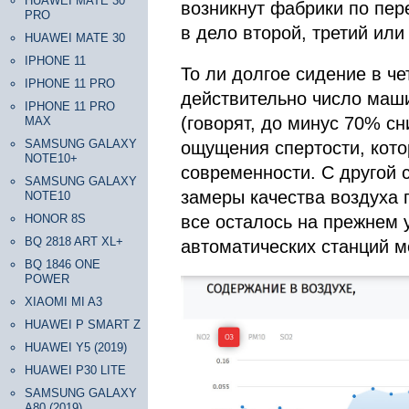
HUAWEI MATE 30
возникнут фабрики по пер
PRO
в дело второй, третий или
HUAWEI MATE 30
IPHONE 11
То ли долгое сидение в че
IPHONE 11 PRO
действительно число маши
IPHONE 11 PRO
(говорят, до минус 70% сн
MAX
SAMSUNG GALAXY
ощущения спертости, кот
NOTE10+
современности. С другой с
SAMSUNG GALAXY
замеры качества воздуха п
NOTE10
HONOR 8S
все осталось на прежнем
BQ 2818 ART XL+
автоматических станций 
BQ 1846 ONE
POWER
XIAOMI MI A3
HUAWEI P SMART Z
HUAWEI Y5 (2019)
HUAWEI P30 LITE
SAMSUNG GALAXY
A80 (2019)