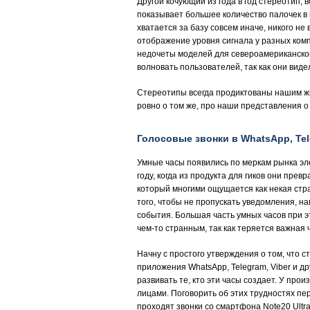
Другой кочующий из года в год стереотип, 
показывает большее количество палочек в 
хватается за базу совсем иначе, никого не 
отображение уровня сигнала у разных ком
недочеты моделей для североамериканского
волновать пользователей, так как они видел
Стереотипы всегда продиктованы нашим жи
ровно о том же, про наши представления 
Голосовые звонки в WhatsApp, Tel
Умные часы появились по меркам рынка эле
году, когда из продукта для гиков они пре
который многими ощущается как некая стр
того, чтобы не пропускать уведомления, на
события. Большая часть умных часов при эт
чем-то странным, так как теряется важная 
Начну с простого утверждения о том, что с
приложения WhatsApp, Telegram, Viber и др
развивать те, кто эти часы создает. У про
лицами. Поговорить об этих трудностях пе
проходят звонки со смартфона Note20 Ultra