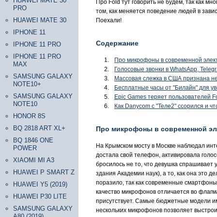
HUAWEI MATE 30
Про Fold тут говорить не будем, так как мн
PRO
том, как меняется поведение людей в зави
HUAWEI MATE 30
Поехали!
IPHONE 11
Содержание
IPHONE 11 PRO
IPHONE 11 PRO
Про микрофоны в современной элек
MAX
Голосовые звонки в WhatsApp, Telegr
SAMSUNG GALAXY
Массовая слежка в США признана нез
NOTE10+
Бесплатные часы от "Билайн" для у
SAMSUNG GALAXY
Epic Games теряет пользователей Fo
NOTE10
Как Danycom с "Теле2" ссорился и чт
HONOR 8S
BQ 2818 ART XL+
Про микрофоны в современной эл
BQ 1846 ONE
На Крымском мосту в Москве наблюдал инте
POWER
достала свой телефон, активировала голосо
XIAOMI MI A3
бросилось не то, что девушка спрашивает 
HUAWEI P SMART Z
здания Академии наук), а то, как она это 
поразило, так как современные смартфоны
HUAWEI Y5 (2019)
качество микрофонов отличается во флагма
HUAWEI P30 LITE
присутствует. Самые бюджетные модели име
SAMSUNG GALAXY
нескольких микрофонов позволяет выстрои
A80 (2019)