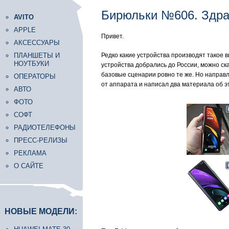
Бирюльки №606. Здра
AVITO
APPLE
Привет.
АКСЕССУАРЫ
ПЛАНШЕТЫ И
Редко какие устройства производят такое в
НОУТБУКИ
устройства добрались до России, можно ск
базовые сценарии ровно те же. Но направ
ОПЕРАТОРЫ
от аппарата и написал два материала об э
АВТО
ФОТО
СОФТ
РАДИОТЕЛЕФОНЫ
ПРЕСС-РЕЛИЗЫ
РЕКЛАМА
О САЙТЕ
НОВЫЕ МОДЕЛИ: