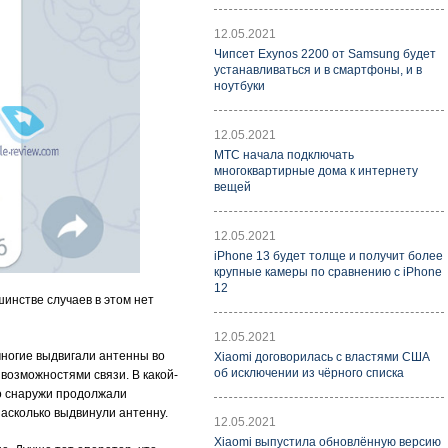
12.05.2021
Чипсет Exynos 2200 от Samsung будет
устанавливаться и в смартфоны, и в
ноутбуки
12.05.2021
МТС начала подключать
многоквартирные дома к интернету
вещей
12.05.2021
iPhone 13 будет толще и получит более
крупные камеры по сравнению с iPhone
12
шинстве случаев в этом нет
12.05.2021
многие выдвигали антенны во
Xiaomi договорилась с властями США
об исключении из чёрного списка
возможностями связи. В какой-
но снаружи продолжали
насколько выдвинули антенну.
12.05.2021
Xiaomi выпустила обновлённую версию