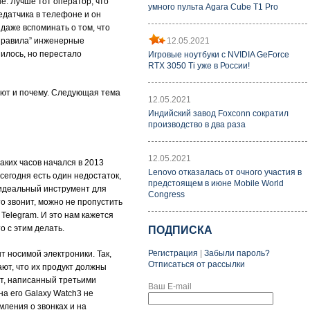
е. Лучше тот оператор, что
умного пульта Agara Cube T1 Pro
едатчика в телефоне и он
 даже вспоминать о том, что
12.05.2021
справила” инженерные
илось, но перестало
Игровые ноутбуки с NVIDIA GeForce
RTX 3050 Ti уже в России!
ают и почему. Следующая тема
12.05.2021
Индийский завод Foxconn сократил
производство в два раза
12.05.2021
аких часов начался в 2013
Lenovo отказалась от очного участия в
 сегодня есть один недостаток,
предстоящем в июне Mobile World
 идеальный инструмент для
Congress
то звонит, можно не пропустить
 Telegram. И это нам кажется
о с этим делать.
ПОДПИСКА
Регистрация
|
Забыли пароль?
т носимой электроники. Так,
Отписаться от рассылки
ают, что их продукт должны
офт, написанный третьими
Ваш E-mail
а его Galaxy Watch3 не
мления о звонках и на