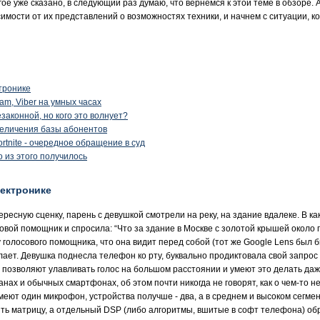
огое уже сказано, в следующий раз думаю, что вернемся к этой теме в обзоре.
симости от их представлений о возможностях техники, и начнем с ситуации, к
тронике
am, Viber на умных часах
аконной, но кого это волнует?
величения базы абонентов
rtnite - очередное обращение в суд
о из этого получилось
ектронике
ресную сценку, парень с девушкой смотрели на реку, на здание вдалеке. В к
вой помощник и спросила: “Что за здание в Москве с золотой крышей около п
у голосового помощника, что она видит перед собой (тот же Google Lens был 
делает. Девушка поднесла телефон ко рту, буквально продиктовала свой запрос
 позволяют улавливать голос на большом расстоянии и умеют это делать даж
нах и обычных смартфонах, об этом почти никогда не говорят, как о чем-то н
ют один микрофон, устройства получше - два, а в среднем и высоком сегмен
ть матрицу, а отдельный DSP (либо алгоритмы, вшитые в софт телефона) об