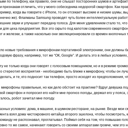
дьми по телефону, как правило, они не слышат посторонних шумов и артефакт
м признакам отличить, что у моего собеседника недорогой смартфон. Как пра
имер, когда вы говорите с iPhone, то он отсекает высокие и низкие шумы, вы
 конечно же). Флагманы Samsung проводят чуть более интеллектуальную работу
ешние звуки и улучшает передачу голоса. Для меня удивлением стало то, чт
 и для цеха предприятия. Все это скрыто под капотом современного смартфон
т и железки, а также насколько они эволюционировали со времен кнопочных 
ло новые требования к микрофонам портативной электроники, они должны б
кодовую фразу, например, тот же “ОК, Google”. И делать это в любых условиях,
 не только когда они говорят с голосовым помощником, но и в режиме громкой
то стереотип восприятия - необходимо быть ближе к микрофону, чтобы он лу
 делать, и те, кто подносит так телефон, просто исходят из предположения, ч
о микрофоны правильные, но как дело обстоит на практике? Вдруг девушка по
вой смартфон и попросил его найти мне прогноз погоды, держал его у пояса, 
алось, робот зачитал мне погоду.
азных условиях: дома, в машине, в шумном ресторане, на рынке. Везде мои
ента взял дома чистокровного китайца второго эшелона, чтобы посмотреть, ка
оманду не распознавал, проглатывал. Поймал себя на том, что повышаю голос
вно то же самое, начинают говорить со своими аппаратами громче, чем это 