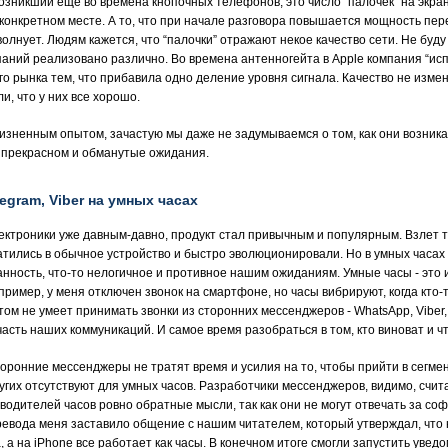
возникший еще во времена кнопочных телефонов, это число “палочек” на экран
конкретном месте. А то, что при начале разговора повышается мощность пер
волнует. Людям кажется, что “палочки” отражают некое качество сети. Не буду
паний реализовано различно. Во времена антенногейта в Apple компания “и
 рынка тем, что прибавила одно деление уровня сигнала. Качество не измен
и, что у них все хорошо.
зненным опытом, зачастую мы даже не задумываемся о том, как они возник
о прекрасном и обманутые ожидания.
egram, Viber на умных часах
ктроники уже давным-давно, продукт стал привычным и популярным. Взлет т
вратились в обычное устройство и быстро эволюционировали. Но в умных часах
анность, что-то нелогичное и противное нашим ожиданиям. Умные часы - это
пример, у меня отключен звонок на смартфоне, но часы вибрируют, когда кто-
ом не умеет принимать звонки из сторонних мессенджеров - WhatsApp, Viber,
часть наших коммуникаций. И самое время разобраться в том, кто виноват и чт
торонние мессенджеры не тратят время и усилия на то, чтобы прийти в сегмен
угих отсутствуют для умных часов. Разработчики мессенджеров, видимо, счит
изводителей часов ровно обратные мысли, так как они не могут отвечать за с
ревода меня заставило общение с нашим читателем, который утверждал, что н
, а на iPhone все работает как часы. В конечном итоге смогли запустить уведо