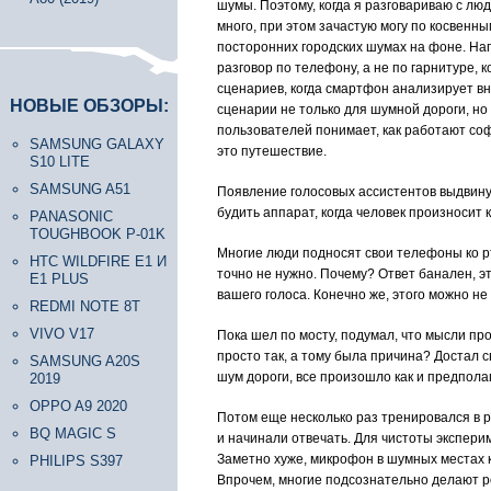
шумы. Поэтому, когда я разговариваю с лю
много, при этом зачастую могу по косвенны
посторонних городских шумах на фоне. Напр
разговор по телефону, а не по гарнитуре,
сценариев, когда смартфон анализирует вн
НОВЫЕ ОБЗОРЫ:
сценарии не только для шумной дороги, но
пользователей понимает, как работают соф
SAMSUNG GALAXY
это путешествие.
S10 LITE
SAMSUNG A51
Появление голосовых ассистентов выдвину
будить аппарат, когда человек произносит 
PANASONIC
TOUGHBOOK P-01K
Многие люди подносят свои телефоны ко рту
HTC WILDFIRE E1 И
точно не нужно. Почему? Ответ банален, э
E1 PLUS
вашего голоса. Конечно же, этого можно не
REDMI NOTE 8T
VIVO V17
Пока шел по мосту, подумал, что мысли пр
просто так, а тому была причина? Достал с
SAMSUNG A20S
шум дороги, все произошло как и предполаг
2019
OPPO A9 2020
Потом еще несколько раз тренировался в р
BQ MAGIC S
и начинали отвечать. Для чистоты эксперим
Заметно хуже, микрофон в шумных местах к
PHILIPS S397
Впрочем, многие подсознательно делают ро