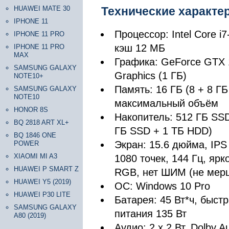
HUAWEI MATE 30
Технические характе
IPHONE 11
Процессор: Intel Core i7
IPHONE 11 PRO
кэш 12 МБ
IPHONE 11 PRO
MAX
Графика: GeForce GTX 1
SAMSUNG GALAXY
Graphics (1 ГБ)
NOTE10+
Память: 16 ГБ (8 + 8 
SAMSUNG GALAXY
NOTE10
максимальный объём
HONOR 8S
Накопитель: 512 ГБ SSD
BQ 2818 ART XL+
ГБ SSD + 1 ТБ HDD)
BQ 1846 ONE
Экран: 15.6 дюйма, IPS
POWER
XIAOMI MI A3
1080 точек, 144 Гц, яр
HUAWEI P SMART Z
RGB, нет ШИМ (не мерц
HUAWEI Y5 (2019)
ОС: Windows 10 Pro
HUAWEI P30 LITE
Батарея: 45 Вт*ч, быст
SAMSUNG GALAXY
питания 135 Вт
A80 (2019)
Аудио: 2 х 2 Вт, Dolby A