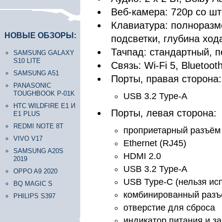
Веб-камера: 720p со ш
Клавиатура: полноразм
НОВЫЕ ОБЗОРЫ:
подсветки, глубина ход
Тачпад: стандартный, п
SAMSUNG GALAXY
S10 LITE
Связь: Wi-Fi 5, Bluetoot
SAMSUNG A51
Порты, правая сторона:
PANASONIC
TOUGHBOOK P-01K
USB 3.2 Type-A
HTC WILDFIRE E1 И
Порты, левая сторона:
E1 PLUS
REDMI NOTE 8T
проприетарный разъём
VIVO V17
Ethernet (RJ45)
SAMSUNG A20S
HDMI 2.0
2019
USB 3.2 Type-A
OPPO A9 2020
USB Type-C (нельзя ис
BQ MAGIC S
комбинированный разъ
PHILIPS S397
отверстие для сброса
индикатор питания и з