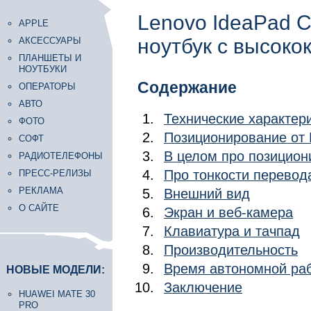
Lenovo IdeaPad Cr
APPLE
ноутбук c высок
АКСЕССУАРЫ
ПЛАНШЕТЫ И
НОУТБУКИ
Содержание
ОПЕРАТОРЫ
АВТО
Технические характер
ФОТО
Позиционирование от 
СОФТ
В целом про позицион
РАДИОТЕЛЕФОНЫ
Про тонкости перевод
ПРЕСС-РЕЛИЗЫ
РЕКЛАМА
Внешний вид
О САЙТЕ
Экран и веб-камера
Клавиатура и тачпад
Производительность
Время автономной ра
НОВЫЕ МОДЕЛИ:
Заключение
HUAWEI MATE 30
PRO