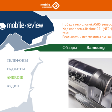
Победа технологий: ASUS ZenBoo
Ход королевы. Realme C21 (NFC 4/
игры
Реальность и перспективы рынка
Обзоры
Samsung
ТЕЛЕФОНЫ
ГАДЖЕТЫ
ANDROID
АУДИО