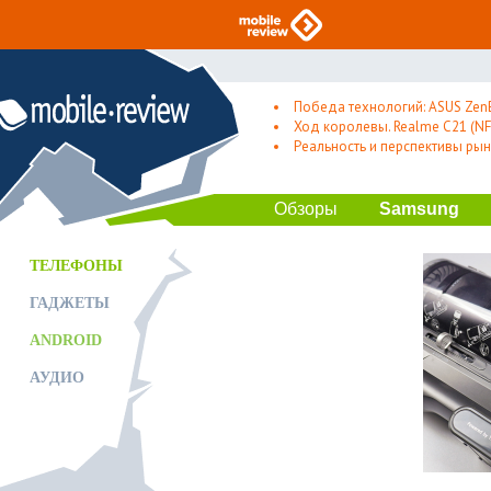
Победа технологий: ASUS Zen
Ход королевы. Realme C21 (NFC
Реальность и перспективы рын
Обзоры
Samsung
ТЕЛЕФОНЫ
ГАДЖЕТЫ
ANDROID
АУДИО