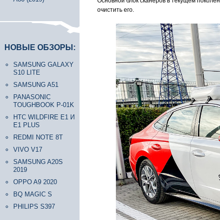
Основной блок сканеров в текущем поколе
очистить его.
НОВЫЕ ОБЗОРЫ:
SAMSUNG GALAXY
S10 LITE
SAMSUNG A51
PANASONIC
TOUGHBOOK P-01K
HTC WILDFIRE E1 И
E1 PLUS
REDMI NOTE 8T
VIVO V17
SAMSUNG A20S
2019
OPPO A9 2020
BQ MAGIC S
PHILIPS S397