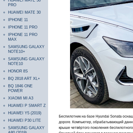
HUAWEI MATE 30
PRO
HUAWEI MATE 30
IPHONE 11
IPHONE 11 PRO
IPHONE 11 PRO
MAX
SAMSUNG GALAXY
NOTE10+
SAMSUNG GALAXY
NOTE10
HONOR 8S
BQ 2818 ART XL+
BQ 1846 ONE
POWER
XIAOMI MI A3
HUAWEI P SMART Z
HUAWEI Y5 (2019)
Беспилотник на базе Hyundai Sonata осна
HUAWEI P30 LITE
дороге. Компьютер, обрабатывающий данны
SAMSUNG GALAXY
крыше четвёртого поколения беспилотного
A80 (2019)