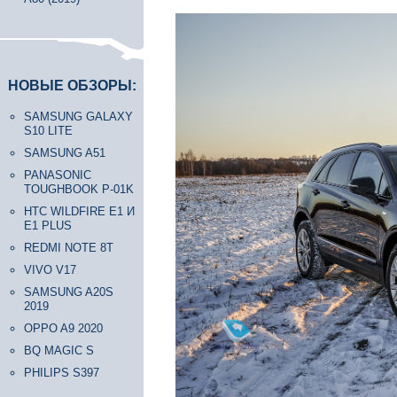
НОВЫЕ ОБЗОРЫ:
SAMSUNG GALAXY
S10 LITE
SAMSUNG A51
PANASONIC
TOUGHBOOK P-01K
HTC WILDFIRE E1 И
E1 PLUS
REDMI NOTE 8T
VIVO V17
SAMSUNG A20S
2019
OPPO A9 2020
BQ MAGIC S
PHILIPS S397