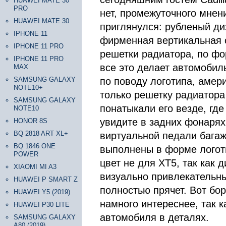
HUAWEI MATE 30
PRO
нет, промежуточного мнен
HUAWEI MATE 30
приглянулся: рубленый ди
IPHONE 11
фирменная вертикальная 
IPHONE 11 PRO
решетки радиатора, по фо
IPHONE 11 PRO
все это делает автомобил
MAX
SAMSUNG GALAXY
по поводу логотипа, амери
NOTE10+
только решетку радиатора
SAMSUNG GALAXY
понатыкали его везде, где
NOTE10
увидите в задних фонарях
HONOR 8S
BQ 2818 ART XL+
виртуальной педали багаж
BQ 1846 ONE
выполнены в форме логоти
POWER
цвет не для XT5, так как 
XIAOMI MI A3
визуально привлекательн
HUAWEI P SMART Z
полностью прячет. Вот бо
HUAWEI Y5 (2019)
намного интереснее, так к
HUAWEI P30 LITE
автомобиля в деталях.
SAMSUNG GALAXY
A80 (2019)