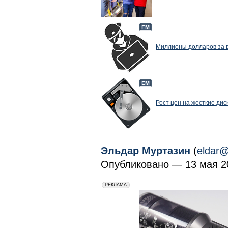
Миллионы долларов за 
Рост цен на жесткие ди
Эльдар Муртазин
(
eldar@
Опубликовано — 13 мая 20
erid: 2VfnxxmNzs5
РЕКЛАМА