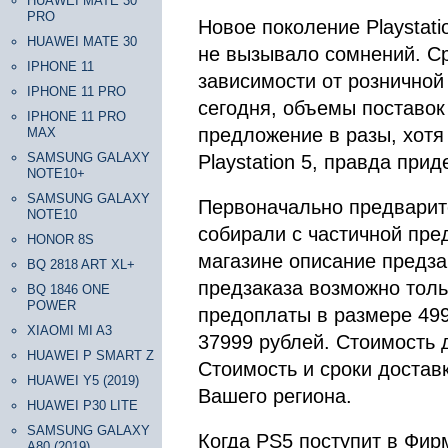
HUAWEI MATE 30
PRO
Новое поколение Playstat
HUAWEI MATE 30
не вызывало сомнений. С
IPHONE 11
зависимости от розничной 
IPHONE 11 PRO
сегодня, объемы поставок
IPHONE 11 PRO
предложение в разы, хотя
MAX
SAMSUNG GALAXY
Playstation 5, правда при
NOTE10+
SAMSUNG GALAXY
Первоначально предварите
NOTE10
собирали с частичной пр
HONOR 8S
магазине описание предза
BQ 2818 ART XL+
предзаказа возможно толь
BQ 1846 ONE
POWER
предоплаты в размере 499
XIAOMI MI A3
37999 рублей. Стоимость 
HUAWEI P SMART Z
Стоимость и сроки достав
HUAWEI Y5 (2019)
Вашего региона.
HUAWEI P30 LITE
SAMSUNG GALAXY
Когда PS5 поступит в Фир
A80 (2019)