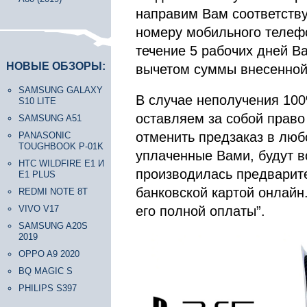
направим Вам соответств
номеру мобильного телефо
течение 5 рабочих дней В
НОВЫЕ ОБЗОРЫ:
вычетом суммы внесенной
SAMSUNG GALAXY
В случае неполучения 100
S10 LITE
оставляем за собой право
SAMSUNG A51
отменить предзаказ в люб
PANASONIC
TOUGHBOOK P-01K
уплаченные Вами, будут в
HTC WILDFIRE E1 И
производилась предварит
E1 PLUS
банковской картой онлайн
REDMI NOTE 8T
VIVO V17
его полной оплаты”.
SAMSUNG A20S
2019
OPPO A9 2020
BQ MAGIC S
PHILIPS S397