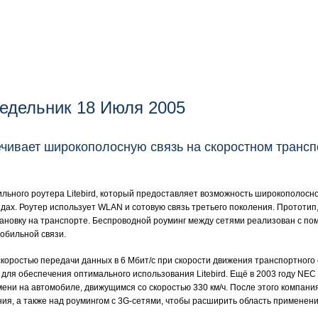
едельник 18 Июля 2005
печивает широкополосную связь на скоростном тран
ьного роутера Litebird, который предоставляет возможность широкополосно
дах. Роутер использует WLAN и сотовую связь третьего поколения. Прототип
ановку на транспорте. Беспроводной роуминг между сетями реализован с пом
обильной связи.
коростью передачи данных в 6 Мбит/с при скорости движения транспортного с
для обеспечения оптимального использования Litebird. Ещё в 2003 году NEC
ени на автомобиле, движущимся со скоростью 330 км/ч. После этого компан
ия, а также над роумингом с 3G-сетями, чтобы расширить область применени