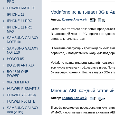
PRO
HUAWEI MATE 30
Vodafone испытывает 3G в 
IPHONE 11
Автор:
Козлов Алексей
IPHONE 11 PRO
IPHONE 11 PRO
Экспансия третьего поколения продолжаетс
MAX
В настоящий момент 3G-сервисы предоста
SAMSUNG GALAXY
специальными картами.
NOTE10+
SAMSUNG GALAXY
В течение следующих трёх недель компани
NOTE10
сервисов, и получать необходимую поддер
HONOR 8S
Vodafone назначила ряд заданий пользоват
BQ 2818 ART XL+
том числе музыка и трёхмерные игры. Поль
BQ 1846 ONE
бизнес-приложения. После запуска 3G-сети 
POWER
XIAOMI MI A3
HUAWEI P SMART Z
Мнение ABI: каждый сотовы
HUAWEI Y5 (2019)
Автор:
Козлов Алексей
HUAWEI P30 LITE
В своём последнем исследовании компании
SAMSUNG GALAXY
A80 (2019)
WiMAX. Как отмечает главный аналитик ABI