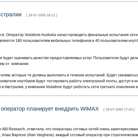
Австралии
[ 18-07-2005 18:12 ]
я. Оператор Vodafone Australia начал проводить финальные испытания сети
вляются 180 пользователям мобильных телефонов и 40 пользователям ноутб
я будет оценивать качество предоставляемых услуг. Пользователи будут дел
жку от компании.
елям, которые те должны выполнить в течение испытаний. Будет скачиватьс
зователи ноутбуков будут тестировать работу электронной почты, доступ в и
в Австралии, у компании Vodafone будут работать сети третьего поколения в
й оператор планирует внедрить WiMAX
[ 18-07-2005 17:43 ]
 ABI Research, отметила, что операторы сотовых сетей очень заинтересован
, Алан Варгезе (Alan Varghese), каждый сотовый оператор при стратегическ