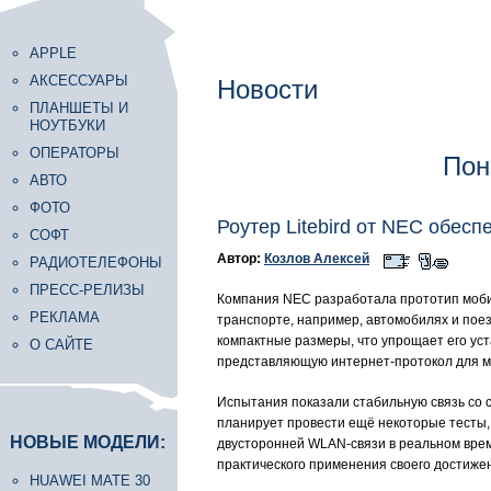
APPLE
АКСЕССУАРЫ
Новости
ПЛАНШЕТЫ И
НОУТБУКИ
ОПЕРАТОРЫ
Пон
АВТО
ФОТО
Роутер Litebird от NEC обес
СОФТ
Автор:
Козлов Алексей
РАДИОТЕЛЕФОНЫ
ПРЕСС-РЕЛИЗЫ
Компания NEC разработала прототип мобил
РЕКЛАМА
транспорте, например, автомобилях и поез
компактные размеры, что упрощает его уст
О САЙТЕ
представляющую интернет-протокол для м
Испытания показали стабильную связь со с
планирует провести ещё некоторые тесты, 
НОВЫЕ МОДЕЛИ:
двусторонней WLAN-связи в реальном врем
практического применения своего достижен
HUAWEI MATE 30