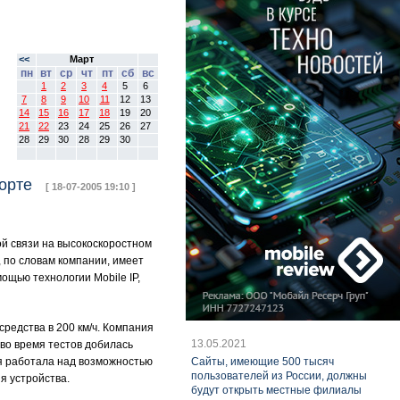
<<
Март
пн
вт
ср
чт
пт
сб
вс
1
2
3
4
5
6
7
8
9
10
11
12
13
14
15
16
17
18
19
20
21
22
23
24
25
26
27
28
29
30
28
29
30
спорте
[ 18-07-2005 19:10 ]
й связи на высокоскоростном
, по словам компании, имеет
ощью технологии Mobile IP,
редства в 200 км/ч. Компания
13.05.2021
 во время тестов добилась
ия работала над возможностью
Cайты, имеющие 500 тысяч
пользователей из России, должны
я устройства.
будут открыть местные филиалы