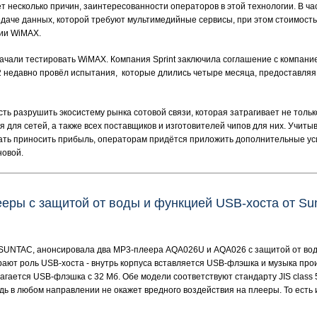
 несколько причин, заинтересованности операторов в этой технологии. В ча
даче данных, которой требуют мультимедийные сервисы, при этом стоимость
ии WiMAX.
ачали тестировать WiMAX. Компания Sprint заключила соглашение с компание
O2 недавно провёл испытания, которые длились четыре месяца, предоставля
ть разрушить экосистему рынка сотовой связи, которая затрагивает не тольк
для сетей, а также всех поставщиков и изготовителей чипов для них. Учиты
ать приносить прибыль, операторам придётся приложить дополнительные ус
новой.
еры с защитой от воды и функцией USB-хоста от 
а SUNTAC, анонсировала два MP3-плеера AQA026U и AQA026 с защитой от во
рают роль USB-хоста - внутрь корпуса вставляется USB-флэшка и музыка пр
лагается USB-флэшка с 32 Мб. Обе модели соответствуют стандарту JIS class 
ь в любом направлении не окажет вредного воздействия на плееры. То есть 