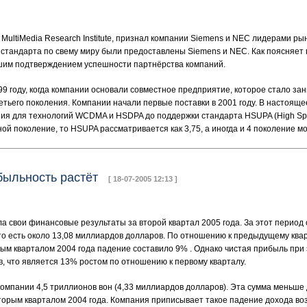
 MultiMedia Research Institute, признал компании Siemens и NEC лидерами 
 стандарта по свему миру были предоставлены Siemens и NEC. Как поясняет
шим подтверждением успешности партнёрства компаний.
9 году, когда компании основали совместное предприятие, которое стало за
тьего поколения. Компании начали первые поставки в 2001 году. В настояще
ия для технологий WCDMA и HSDPA до поддержки стандарта HSUPA (High Spee
ой поколение, то HSUPA рассматривается как 3,75, а иногда и 4 поколение м
ибыльность растёт
[ 18-07-2005 12:13 ]
а свои финансовые результаты за второй квартал 2005 года. За этот перио
 то есть около 13,08 миллиардов долларов. По отношению к предыдущему ква
ым кварталом 2004 года падение составило 9% . Однако чистая прибыль при 
в, что является 13% ростом по отношению к первому кварталу.
омпании 4,5 триллионов вон (4,33 миллиардов долларов). Эта сумма меньше
вторым кварталом 2004 года. Компания приписывает такое падение дохода во