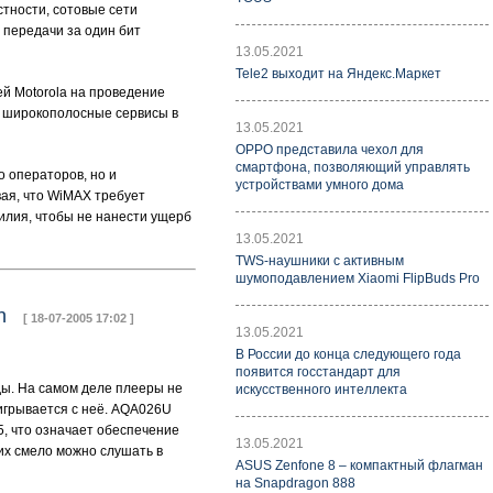
стности, сотовые сети
 передачи за один бит
13.05.2021
Tele2 выходит на Яндекс.Маркет
й Motorola на проведение
я широкополосные сервисы в
13.05.2021
OPPO представила чехол для
смартфона, позволяющий управлять
о операторов, но и
устройствами умного дома
вая, что WiMAX требует
илия, чтобы не нанести ущерб
13.05.2021
TWS-наушники с активным
шумоподавлением Xiaomi FlipBuds Pro
Sun
[ 18-07-2005 17:02 ]
13.05.2021
В России до конца следующего года
появится госстандарт для
ды. На самом деле плееры не
искусственного интеллекта
оигрывается с неё. AQA026U
5, что означает обеспечение
13.05.2021
их смело можно слушать в
ASUS Zenfone 8 – компактный флагман
на Snapdragon 888