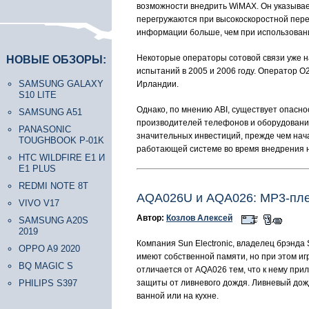
возможности внедрить WiMAX. Он указывает
перегружаются при высокоскоростной пере
информации больше, чем при использован
Некоторые операторы сотовой связи уже н
НОВЫЕ ОБЗОРЫ:
испытаний в 2005 и 2006 году. Оператор 
SAMSUNG GALAXY
Ирландии.
S10 LITE
Однако, по мнению ABI, существует опаснос
SAMSUNG A51
производителей телефонов и оборудования 
PANASONIC
значительных инвестиций, прежде чем нач
TOUGHBOOK P-01K
работающей системе во время внедрения 
HTC WILDFIRE E1 И
E1 PLUS
REDMI NOTE 8T
AQA026U и AQA026: MP3-пле
VIVO V17
Автор:
Козлов Алексей
SAMSUNG A20S
2019
Компания Sun Electronic, владелец брэнд
OPPO A9 2020
имеют собственной памяти, но при этом иг
BQ MAGIC S
отличается от AQA026 тем, что к нему при
PHILIPS S397
защиты от ливневого дождя. Ливневый дожд
ванной или на кухне.