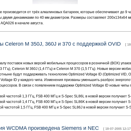
 производится от трёх алкалиновых батареек, которые обеспечивают до 9 ч
 двумя динамиками по 40 мм диаметром. Размеры составляют 200х134х64 мм
AQA026 в начале августа.
 Celeron M 350J, 360J и 370 с поддержкой OVID
[ 1
началу поставок новых версий мобильных процессоров в розничной (BOX) упак
3 ГГц), Celeron M 360J (1,4 ГГц) и Celeron M 370 (1,5 ГГц). Новые версии моби
отныне будут поддерживать технологию Optimized Voltage ID (Optimized VID, 
oltage ID у каждого чипа. Изменения призваны уменьшить разброс энергопот
цессоров. В связи с появлением поддержки Optimized Voltage ID новые чипы
товой частотой 1,3 ГГц, FSB 400 МГц и S-Spec SL86L в новой версии получает
товой частотой 1,4 ГГц, FSB 400 МГц и S-Spec SL86K в новой версии получает
овой частотой 1,5 ГГц, FSB 400 МГц и S-Spec SL86J в новой версии получает 
нция WCDMA произведена Siemens и NEC
[ 18-07-2005 12:17