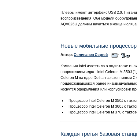
Плееры имеют интерфейс USB 2.0. Питание
воспроизведения. Обе модели оборудованы
AQA026U должны начаться в конце июля, а 
Новые мобильные процессоры
Автор:
Селиванов Сергей
Компания Intel известила о подготовке к 
напряжением ядра - Intel Celeron M 350J (1,
Celeron M на ядре Dothan со степпингом C 
поддерживавшихся ранее индивидуальных V
коснутся оформления или корпусировки про
Процессор Intel Celeron M 350J с так
Процессор Intel Celeron M 360J с так
Процессор Intel Celeron M 370 с такт
Каждая третья базовая ста