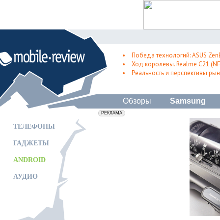
Победа технологий: ASUS Zen
Ход королевы. Realme C21 (NFC
Реальность и перспективы рын
Обзоры
Samsung
erid: 2VfnxxmNzs5
РЕКЛАМА
ТЕЛЕФОНЫ
ГАДЖЕТЫ
ANDROID
АУДИО