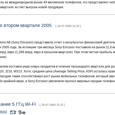
ала на международном рынке 49 миллионов телефонов, что представляет не
квартале за счёт выпуска новой продукции.
 во втором квартале 2005
[ 18-07-2005 11:43 ]
ions AB (Sony Ericsson) представила отчет о результатах финансовой деятел
2005 года. За истекшие три месяца Sony Ericsson поставила на рынок 11,8 м
лрд. евро (1,289 млрд. евро в прошлом квартале). При этом чистая прибыль 
але).
чалом поставок ряда новых продуктов в течение прошедшего квартала для ра
0, J210, W31S. Хотя, средняя цена (Average Selling Price, ASP) осталась пра
 продаж также способствовал рост рынка мобильных телефонов, который уве
о крайней мере, в Sony Ericsson увеличили прогноз мировых продаж телефоно
вание 5 ГГц Wi-Fi
[ 18-07-2005 11:31 ]
orld