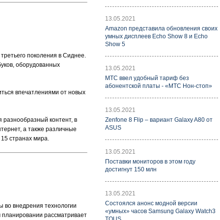
13.05.2021
Amazon представила обновления своих
умных дисплеев Echo Show 8 и Echo
Show 5
 третьего поколения в Сиднее.
уков, оборудованных
13.05.2021
МТС ввел удобный тариф без
абонентской платы - «МТС Нон-стоп»
иться впечатлениями от новых
13.05.2021
я разнообразный контент, в
Zenfone 8 Flip – вариант Galaxy A80 от
ASUS
нтернет, а также различные
 15 странах мира.
13.05.2021
Поставки мониторов в этом году
достигнут 150 млн
13.05.2021
Состоялся анонс модной версии
ы во внедрения технологии
«умных» часов Samsung Galaxy Watch3
ом планировании рассматривает
TOUS