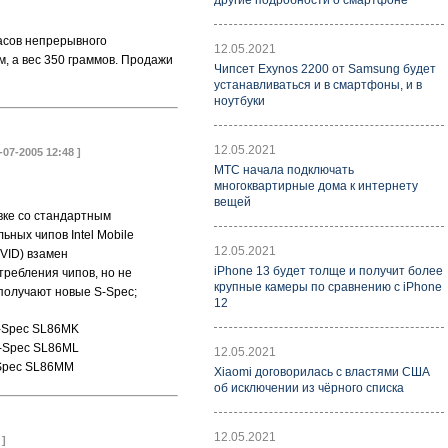
другие подробности о смартфоне
асов непрерывного
12.05.2021
, а вес 350 граммов. Продажи
Чипсет Exynos 2200 от Samsung будет
устанавливаться и в смартфоны, и в
ноутбуки
12.05.2021
8-07-2005 12:48 ]
МТС начала подключать
многоквартирные дома к интернету
вещей
овке со стандартным
льных чипов Intel Mobile
12.05.2021
OVID) взамен
iPhone 13 будет толще и получит более
ребления чипов, но не
крупные камеры по сравнению с iPhone
 получают новые S-Spec;
12
 S-Spec SL86MK
 S-Spec SL86ML
12.05.2021
S-Spec SL86MM
Xiaomi договорилась с властями США
об исключении из чёрного списка
12.05.2021
 ]