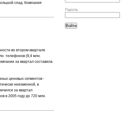
большой спад. Компания
Пароль
ьности во втором квартале
лн. телефонов (9,4 млн.
компании за квартал составила
зных ценовых сегментов -
ктически неизменной, в
личился за квартал
в в 2005 году до 720 млн.