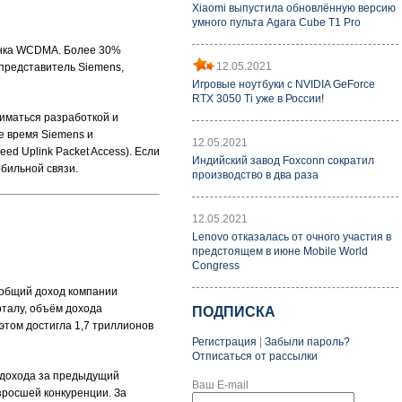
Xiaomi выпустила обновлённую версию
умного пульта Agara Cube T1 Pro
рынка WCDMA. Более 30%
12.05.2021
 представитель Siemens,
Игровые ноутбуки с NVIDIA GeForce
RTX 3050 Ti уже в России!
ниматься разработкой и
е время Siemens и
12.05.2021
d Uplink Packet Access). Если
Индийский завод Foxconn сократил
обильной связи.
производство в два раза
12.05.2021
Lenovo отказалась от очного участия в
предстоящем в июне Mobile World
Congress
д общий доход компании
рталу, объём дохода
ПОДПИСКА
этом достигла 1,7 триллионов
Регистрация
|
Забыли пароль?
Отписаться от рассылки
 дохода за предыдущий
Ваш E-mail
зросшей конкуренции. За