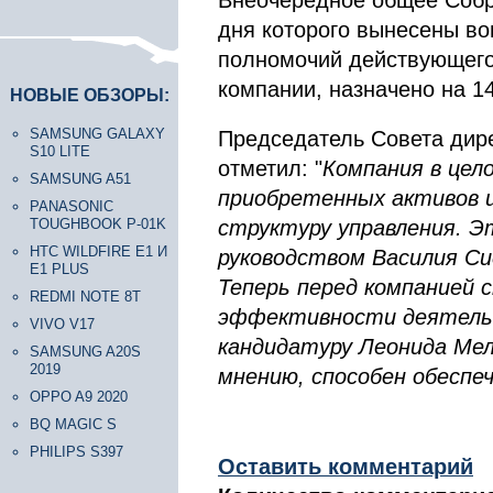
Внеочередное общее Собр
дня которого вынесены в
полномочий действующего
компании, назначено на 14
НОВЫЕ ОБЗОРЫ:
SAMSUNG GALAXY
Председатель Совета дир
S10 LITE
отметил: "
Компания в цел
SAMSUNG A51
приобретенных активов и
PANASONIC
TOUGHBOOK P-01K
структуру управления. Э
HTC WILDFIRE E1 И
руководством Василия Си
E1 PLUS
Теперь перед компанией
REDMI NOTE 8T
эффективности деятельн
VIVO V17
кандидатуру Леонида Ме
SAMSUNG A20S
2019
мнению, способен обеспе
OPPO A9 2020
BQ MAGIC S
PHILIPS S397
Оставить комментарий