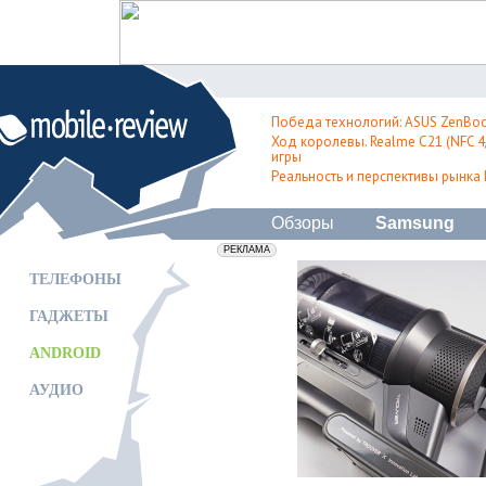
Победа технологий: ASUS ZenBoo
Ход королевы. Realme C21 (NFC 4/
игры
Реальность и перспективы рынка
Обзоры
Samsung
erid: 2VfnxxmNzs5
РЕКЛАМА
ТЕЛЕФОНЫ
ГАДЖЕТЫ
ANDROID
АУДИО