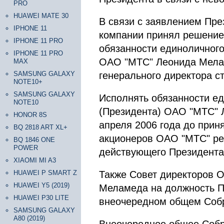
PRO
HUAWEI MATE 30
В связи с заявлением Пр
IPHONE 11
компании принял решение
IPHONE 11 PRO
обязанности единоличного
IPHONE 11 PRO
ОАО "МТС" Леонида Мела
MAX
SAMSUNG GALAXY
генерального директора 
NOTE10+
SAMSUNG GALAXY
Исполнять обязанности ед
NOTE10
(Президента) ОАО "МТС" 
HONOR 8S
апреля 2006 года до при
BQ 2818 ART XL+
акционеров ОАО "МТС" ре
BQ 1846 ONE
POWER
действующего Президента 
XIAOMI MI A3
HUAWEI P SMART Z
Также Совет директоров 
HUAWEI Y5 (2019)
Меламеда на должность П
HUAWEI P30 LITE
внеочередном общем Собр
SAMSUNG GALAXY
A80 (2019)