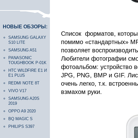
НОВЫЕ ОБЗОРЫ:
Список форматов, которые
SAMSUNG GALAXY
помимо «стандартных» MP
S10 LITE
позволяет воспроизводит
SAMSUNG A51
Любители фотографии смог
PANASONIC
TOUGHBOOK P-01K
фотоальбом: устройство 
HTC WILDFIRE E1 И
JPG, PNG, BMP и GIF. Ли
E1 PLUS
очень легко, т.к. встроен
REDMI NOTE 8T
VIVO V17
взмахом руки.
SAMSUNG A20S
2019
OPPO A9 2020
BQ MAGIC S
PHILIPS S397