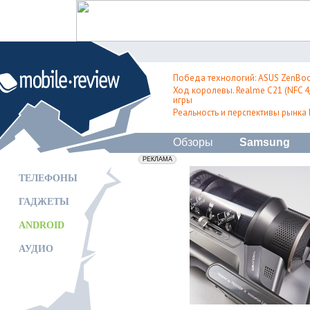
Победа технологий: ASUS ZenBoo
Ход королевы. Realme C21 (NFC 4/
игры
Реальность и перспективы рынка
Обзоры
Samsung
erid: 2VfnxxmNzs5
РЕКЛАМА
ТЕЛЕФОНЫ
ГАДЖЕТЫ
ANDROID
АУДИО