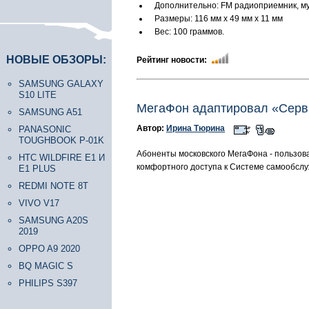
Дополнительно: FM радиоприемник, му
Размеры: 116 мм х 49 мм х 11 мм
Вес: 100 граммов.
НОВЫЕ ОБЗОРЫ:
Рейтинг новости:
SAMSUNG GALAXY
S10 LITE
МегаФон адаптировал «Серв
SAMSUNG A51
Автор:
Ирина Тюрина
PANASONIC
TOUGHBOOK P-01K
Абоненты московского МегаФона - пользов
HTC WILDFIRE E1 И
комфортного доступа к Системе самообслу
E1 PLUS
REDMI NOTE 8T
VIVO V17
SAMSUNG A20S
2019
OPPO A9 2020
BQ MAGIC S
PHILIPS S397