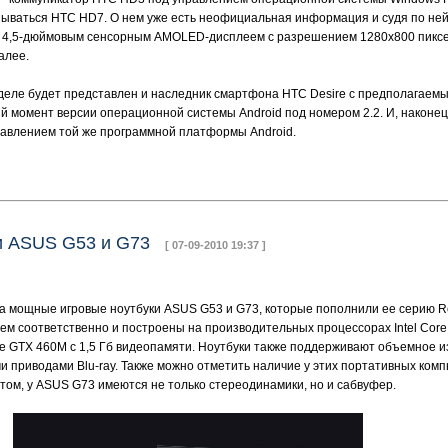
ываться HTC HD7. О нем уже есть неофициальная информация и судя по ней
 4,5-дюймовым сенсорным AMOLED-дисплеем с разрешением 1280x800 пиксе
алее.
неделе будет представлен и наследник смартфона HTC Desire с предполагаем
 момент версии операционной системы Android под номером 2.2. И, наконец,
равлением той же программной платформы Android.
ки ASUS G53 и G73
[ 07-09-2010 19:37 ]
мощные игровые ноутбуки ASUS G53 и G73, которые пополнили ее серию Rep
 соответственно и построены на производительных процессорах Intel Core i3,
e GTX 460M с 1,5 Гб видеопамяти. Ноутбуки также поддерживают объемное и
приводами Blu-ray. Также можно отметить наличие у этих портативных комп
этом, у ASUS G73 имеются не только стереодинамики, но и сабвуфер.