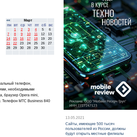
<<
Март
пн
вт
ср
чт
пт
сб
вс
1
2
3
4
5
6
7
8
9
10
11
12
13
14
15
16
17
18
19
20
21
22
23
24
25
26
27
28
29
30
28
29
30
нальный телефон,
иями, необходимыми
, браузер Opera mini,
. Телефон МТС Business 840
13.05.2021
Cайты, имеющие 500 тысяч
пользователей из России, должны
будут открыть местные филиалы