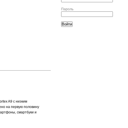
Пароль
rtex A9 с низким
ено на первую половину
мартфоны, смартбуки и