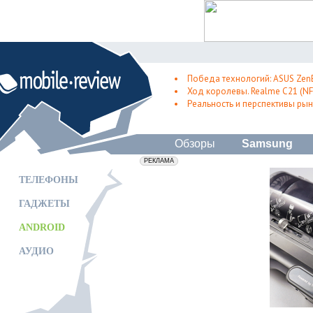
Победа технологий: ASUS Zen
Ход королевы. Realme C21 (NFC
Реальность и перспективы рын
Обзоры
Samsung
erid: 2VfnxxmNzs5
РЕКЛАМА
ТЕЛЕФОНЫ
ГАДЖЕТЫ
ANDROID
АУДИО