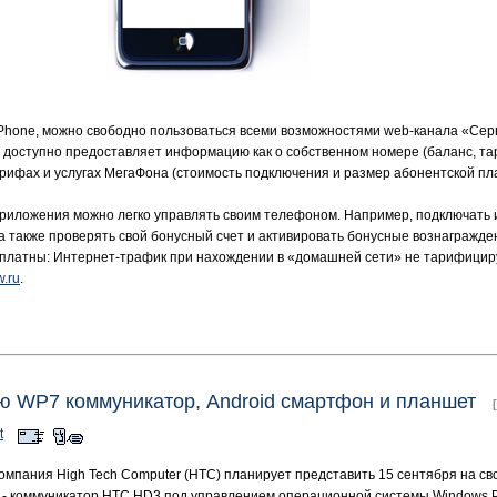
Phone, можно свободно пользоваться всеми возможностями web-канала «Сер
 доступно предоставляет информацию как о собственном номере (баланс, та
тарифах и услугах МегаФона (стоимость подключения и размер абонентской пл
иложения можно легко управлять своим телефоном. Например, подключать и 
 также проверять свой бонусный счет и активировать бонусные вознагражде
сплатны: Интернет-трафик при нахождении в «домашней сети» не тарифицир
.ru
.
лю WP7 коммуникатор, Android смартфон и планшет
t
 компания High Tech Computer (HTC) планирует представить 15 сентября на 
в - коммуникатор HTC HD3 под управлением операционной системы Windows P