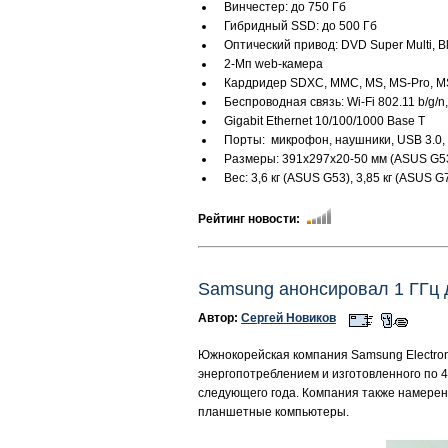
Винчестер: до 750 Гб
Гибридный SSD: до 500 Гб
Оптический привод: DVD Super Multi, 
2-Мп web-камера
Кардридер SDXC, MMC, MS, MS-Pro, 
Беспроводная связь: Wi-Fi 802.11 b/g/n
Gigabit Ethernet 10/100/1000 Base T
Порты: микрофон, наушники, USB 3.0, 
Размеры: 391x297x20-50 мм (ASUS G53
Вес: 3,6 кг (ASUS G53), 3,85 кг (ASUS G
Рейтинг новости:
Samsung анонсировал 1 ГГц
Автор:
Сергей Новиков
Южнокорейская компания Samsung Electron
энергопотреблением и изготовленного по 
следующего года. Компания также намерен
планшетные компьютеры.