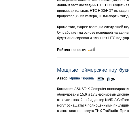
данным этот наследник HTC HD2 будет наз
производительная. HTC HD3/HD7 оснащен
процессор, 8-Мп камера, HDMI-порт и так д
Кроме того, скорее всего, на следующей 
Он работает на основе новейшей на данный
будет анонсирован и планшет HTC под уп
Рейтинг новости:
Мощные геймерские ноутбу
Автор:
Ирина Тюрина
Компания ASUSTeK Computer анонсировала 
оборудованы 15,6 и 17,3-дюймовым дисплеем
отвечает новейший адаптер NVIDIA GeForc
могут оснащаться полноценными пишущими 
высококлассного звука THX TruStudio. При 