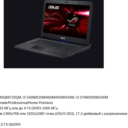
/740QM/720QM, i5 540M/520M/460M/450M/430M, i3 370M/350M/330M
mate/Professional/Home Premium
33 МГц или до 4 Гб DDR3 1066 МГц
м 1366x768 или 1920x1080 точек (ASUS G53), 17,3-дюймовый с разрешением
1,5 Гб GDDR5