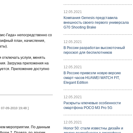
12.05.2021
Компания Genesis представила
внешность своего первого универсала
G70 Shooting Brake
вис-Гида» непосредственно со
рифный план, начисления,
12.05.2021
аты).
В России разработан высокоточный
гироскоп для беспилотников
отключать услуги, менять
ния. Загрузка приложения на
12.05.2021
уется. Приложение доступно
В Россию привезли новую версию
смарт-часов HUAWEI WATCH FIT,
Elegant Edition
12.05.2021
Раскрыты ключевые особенности
смартфона POCO M3 Pro 5G
[ 07-09-2010 19:48 ]
12.05.2021
своем мероприятии. По данным
Honor 50: стали известны дизайн и
hone 7. Правда, по другим