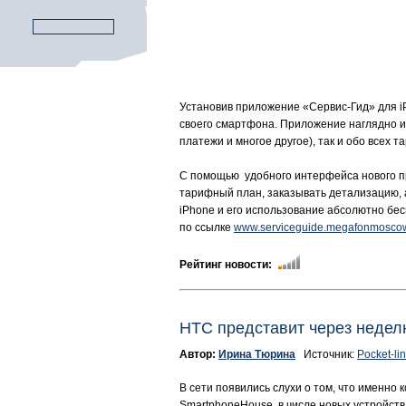
Установив приложение «Сервис-Гид» для i
своего смартфона. Приложение наглядно и
платежи и многое другое), так и обо всех 
С помощью удобного интерфейса нового пр
тарифный план, заказывать детализацию, а
iPhone и его использование абсолютно бе
по ссылке
www.serviceguide.megafonmoscow
Рейтинг новости:
HTC представит через неде
Автор:
Ирина Тюрина
Источник:
Pocket-lin
В сети появились слухи о том, что именно
SmartphoneHouse, в числе новых устройст