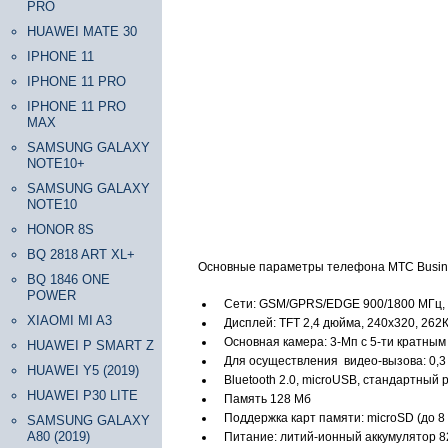
PRO
HUAWEI MATE 30
IPHONE 11
IPHONE 11 PRO
IPHONE 11 PRO
MAX
SAMSUNG GALAXY
NOTE10+
SAMSUNG GALAXY
NOTE10
HONOR 8S
BQ 2818 ART XL+
Основные параметры телефона МТС Busine
BQ 1846 ONE
POWER
Сети: GSM/GPRS/EDGE 900/1800 МГц,
XIAOMI MI A3
Дисплей: TFT 2,4 дюйма, 240х320, 262
Основная камера: 3-Мп с 5-ти кратны
HUAWEI P SMART Z
Для осуществления видео-вызова: 0,3
HUAWEI Y5 (2019)
Bluetooth 2.0, microUSB, стандартный
HUAWEI P30 LITE
Память 128 Мб
Поддержка карт памяти: microSD (до 8 
SAMSUNG GALAXY
A80 (2019)
Питание: литий-ионный аккумулятор 82