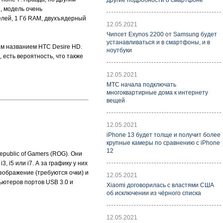
другие подробности о смартфоне
, модель очень
лей, 1 Гб RAM, двухъядерный
12.05.2021
Чипсет Exynos 2200 от Samsung будет
устанавливаться и в смартфоны, и в
ым названием HTC Desire HD.
ноутбуки
 есть вероятность, что также
12.05.2021
МТС начала подключать
многоквартирные дома к интернету
вещей
12.05.2021
iPhone 13 будет толще и получит более
крупные камеры по сравнению с iPhone
12
ublic of Gamers (ROG). Они
 i5 или i7. А за графику у них
зображение (требуются очки) и
12.05.2021
ьютеров портов USB 3.0 и
Xiaomi договорилась с властями США
об исключении из чёрного списка
12.05.2021