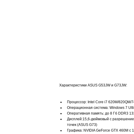
Характеристики ASUS G53JW и G73JW:
Процессор: Intel Core i7 620M/820QM
Операционная система: Windows 7 Ulti
Оперативная память: до 8 Гб DDR3 13
Дисплей:15,6-дюймовый с разрешение
точек (ASUS G73)
Графика: NVIDIA GeForce GTX 460M с 