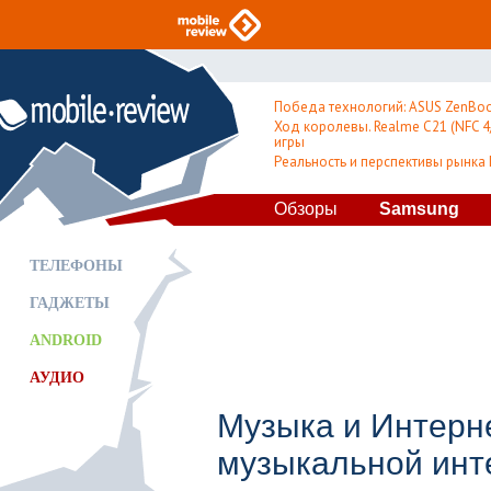
Победа технологий: ASUS ZenBoo
Ход королевы. Realme C21 (NFC 4/
игры
Реальность и перспективы рынка
Обзоры
Samsung
ТЕЛЕФОНЫ
ГАДЖЕТЫ
ANDROID
АУДИО
Музыка и Интерне
музыкальной инт