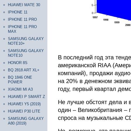
HUAWEI MATE 30
IPHONE 11
IPHONE 11 PRO
IPHONE 11 PRO
MAX
SAMSUNG GALAXY
NOTE10+
SAMSUNG GALAXY
NOTE10
В последний год эта тенде
HONOR 8S
американской RIAA (Амер
BQ 2818 ART XL+
компаний), продажи аудио
BQ 1846 ONE
на 20% в денежном эквив
POWER
году, первый квартал дем
XIAOMI MI A3
HUAWEI P SMART Z
Не лучше обстоят дела и 
HUAWEI Y5 (2019)
один – Великобритания – 
HUAWEI P30 LITE
спроса на музыкальные CD
SAMSUNG GALAXY
A80 (2019)