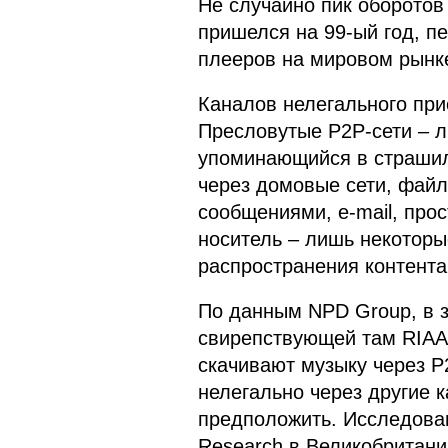
Не случайно пик оборотов
пришелся на 99-ый год, п
плееров на мировом рынке
Каналов нелегального при
Пресловутые P2P-сети – л
упоминающийся в страшил
через домовые сети, файл
сообщениями, e-mail, про
носитель – лишь некоторы
распространения контента
По данным NPD Group, в 
свирепствующей там RIAA
скачивают музыку через P
нелегально через другие 
предположить. Исследован
Research в Великобритани