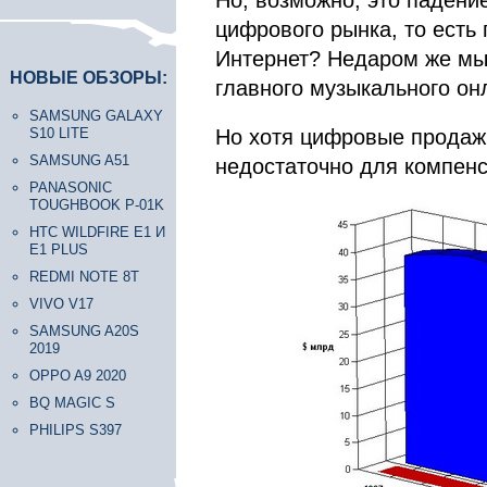
Но, возможно, это падени
цифрового рынка, то есть
Интернет? Недаром же мы
НОВЫЕ ОБЗОРЫ:
главного музыкального онл
SAMSUNG GALAXY
S10 LITE
Но хотя цифровые продажи
SAMSUNG A51
недостаточно для компен
PANASONIC
TOUGHBOOK P-01K
HTC WILDFIRE E1 И
E1 PLUS
REDMI NOTE 8T
VIVO V17
SAMSUNG A20S
2019
OPPO A9 2020
BQ MAGIC S
PHILIPS S397