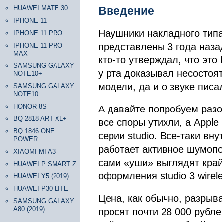
HUAWEI MATE 30
Введение
IPHONE 11
Наушники накладного типа 
IPHONE 11 PRO
представлены 3 года наза
IPHONE 11 PRO
MAX
кто-то утверждал, что это 
SAMSUNG GALAXY
у рта доказывал несостоя
NOTE10+
модели, да и о звуке писа
SAMSUNG GALAXY
NOTE10
HONOR 8S
А давайте попробуем разо
BQ 2818 ART XL+
все споры утихли, а Apple
BQ 1846 ONE
серии studio. Все-таки вн
POWER
работает активное шумоп
XIAOMI MI A3
сами «уши» выглядят край
HUAWEI P SMART Z
оформления studio 3 wirele
HUAWEI Y5 (2019)
HUAWEI P30 LITE
Цена, как обычно, разрыва
SAMSUNG GALAXY
A80 (2019)
просят почти 28 000 рубл