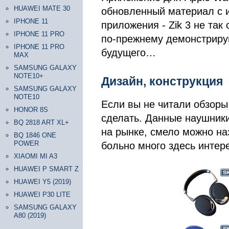
HUAWEI MATE 30
обновленный материал с 
IPHONE 11
приложения - Zik 3 не так
IPHONE 11 PRO
по-прежнему демонстрирую
IPHONE 11 PRO
будущего…
MAX
SAMSUNG GALAXY
NOTE10+
Дизайн, конструкция
SAMSUNG GALAXY
NOTE10
Если вы не читали обзоры P
HONOR 8S
сделать. Данные наушник
BQ 2818 ART XL+
на рынке, смело можно на
BQ 1846 ONE
POWER
больно много здесь интер
XIAOMI MI A3
HUAWEI P SMART Z
HUAWEI Y5 (2019)
HUAWEI P30 LITE
SAMSUNG GALAXY
A80 (2019)