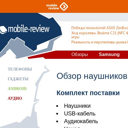
Победа технологий: ASUS ZenBoo
Ход королевы. Realme C21 (NFC 4/
игры
Реальность и перспективы рынка
Обзоры
Samsung
ТЕЛЕФОНЫ
Обзор наушников P
ГАДЖЕТЫ
ANDROID
Комплект поставки
АУДИО
Наушники
USB-кабель
Аудиокабель