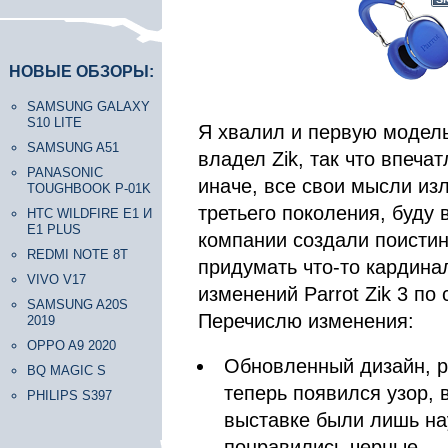
НОВЫЕ ОБЗОРЫ:
SAMSUNG GALAXY
S10 LITE
Я хвалил и первую модель,
SAMSUNG A51
владел Zik, так что впеча
PANASONIC
иначе, все свои мысли изл
TOUGHBOOK P-01K
третьего поколения, буду в
HTC WILDFIRE E1 И
E1 PLUS
компании создали поистин
REDMI NOTE 8T
придумать что-то кардина
VIVO V17
изменений Parrot Zik 3 по 
SAMSUNG A20S
Перечислю изменения:
2019
OPPO A9 2020
Обновленный дизайн, ра
BQ MAGIC S
теперь появился узор, 
PHILIPS S397
выставке были лишь на
понравились черные.