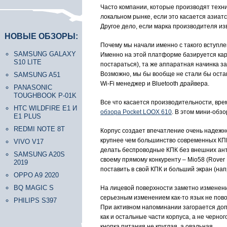
Часто компании, которые производят техни
локальном рынке, если это касается азиатс
Другое дело, если марка производителя из
НОВЫЕ ОБЗОРЫ:
Почему мы начали именно с такого вступле
SAMSUNG GALAXY
Именно на этой платформе базируется кар
S10 LITE
постараться), та же аппаратная начинка за
Возможно, мы бы вообще не стали бы остан
SAMSUNG A51
Wi-Fi менеджер и Bluetooth драйвера.
PANASONIC
TOUGHBOOK P-01K
Все что касается производительности, вре
HTC WILDFIRE E1 И
обзора Pocket LOOX 610
. В этом мини-обз
E1 PLUS
REDMI NOTE 8T
Корпус создает впечатление очень надежно
крупнее чем большинство современных КПК
VIVO V17
делать беспроводные КПК без внешних анте
SAMSUNG A20S
своему прямому конкуренту – Mio58 (Rover
2019
поставить в свой КПК и больший экран (напр
OPPO A9 2020
BQ MAGIC S
На лицевой поверхности заметно изменени
серьезным изменением как-то язык не повор
PHILIPS S397
При активном напоминании загорается допо
как и остальные части корпуса, а не черно
кнопка питания не круглая, а овальная.