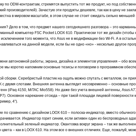
ку по ODM-контрактам, стремятся выпустить тот же продукт, но под собствен
кий производителей). Зачастую эти продукты дешевле, так как в цену не зак
вестна в мировом масштабе, в этом случае не стоит ожидать сильно меньшей
ния? Дело в том, что предмет нашего сегодняшнего разговора – это карманн
манный компьютер FSC Pocket LOOX 610. Практически тот же дизайн (чтобы 
 исключением того момента, что Asus не в модификации без Wi-Fi. А в остальн
авливаться на данной модели, если бы не одно «но» - несколько другое про
мени автономной работы, экрана, дизайна и элементов управления – обо всем
оре мы коротко напомним основные тезисы и поговорим о программном обесп
й сборки. Серебристый пластик на ощупь можно спутать с металлом, он при
 с двумя слотами. Внешняя антенна выглядит несовременно – основные про
нн (iPaq 4150, MiTAC Mio558). Но даже без учета внешней антенны, Asus A7
 P7). Основное нарекание отсюда – при такой площади лицевой поверхности 
имер, 4”).
е по сравнению с дизайном LOOX 610 – полоска-индикатор, вместо обычного 
ачивается. Индикатор горит синим, если активен один из беспроводных адапт
лнительный зеленый индикатор. Окантовка вокруг экрана – так же выполнена
го цвета – как в LOOX 610. На этом все о внешних отличиях. Еще, пожалуй, мо