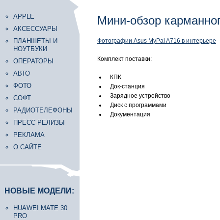
APPLE
Мини-обзор карманног
АКСЕССУАРЫ
ПЛАНШЕТЫ И
Фотографии Asus MyPal A716 в интерьере
НОУТБУКИ
Комплект поставки:
ОПЕРАТОРЫ
АВТО
КПК
ФОТО
Док-станция
Зарядное устройство
СОФТ
Диск с программами
РАДИОТЕЛЕФОНЫ
Документация
ПРЕСС-РЕЛИЗЫ
РЕКЛАМА
О САЙТЕ
НОВЫЕ МОДЕЛИ:
HUAWEI MATE 30
PRO