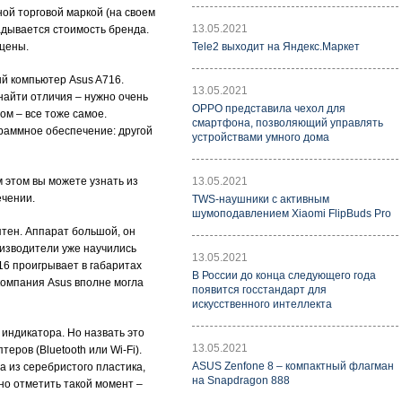
ной торговой маркой (на своем
13.05.2021
ладывается стоимость бренда.
 цены.
Tele2 выходит на Яндекс.Маркет
ый компьютер Asus A716.
13.05.2021
найти отличия – нужно очень
OPPO представила чехол для
ом – все тоже самое.
смартфона, позволяющий управлять
граммное обеспечение: другой
устройствами умного дома
 этом вы можете узнать из
13.05.2021
ечении.
TWS-наушники с активным
шумоподавлением Xiaomi FlipBuds Pro
ятен. Аппарат большой, он
изводители уже научились
13.05.2021
16 проигрывает в габаритах
В России до конца следующего года
компания Asus вполне могла
появится госстандарт для
искусственного интеллекта
индикатора. Но назвать это
13.05.2021
еров (Bluetooth или Wi-Fi).
ASUS Zenfone 8 – компактный флагман
 из серебристого пластика,
на Snapdragon 888
жно отметить такой момент –