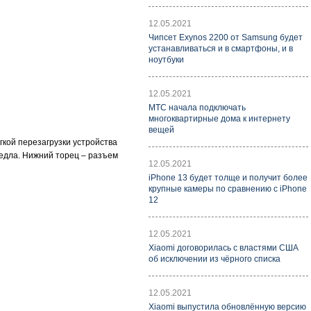
12.05.2021
Чипсет Exynos 2200 от Samsung будет
устанавливаться и в смартфоны, и в
ноутбуки
12.05.2021
МТС начала подключать
многоквартирные дома к интернету
вещей
ягкой перезагрузки устройства
редла. Нижний торец – разъем
12.05.2021
iPhone 13 будет толще и получит более
крупные камеры по сравнению с iPhone
12
12.05.2021
Xiaomi договорилась с властями США
об исключении из чёрного списка
12.05.2021
Xiaomi выпустила обновлённую версию