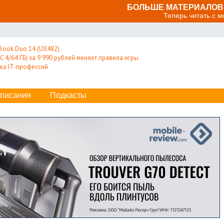
БОЛЬШЕ МАТЕРИАЛОВ 
Теперь читать с 
Book Duo 14 (UX482)
 4/64 ГБ) за 9 990 рублей меняет правила игры
ка IT-профессий
писания
Подкасты