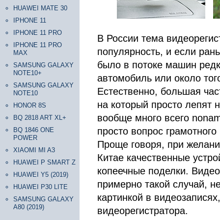
HUAWEI MATE 30
IPHONE 11
IPHONE 11 PRO
В России тема видеорегис
IPHONE 11 PRO
популярность, и если рань
MAX
было в потоке машин редк
SAMSUNG GALAXY
NOTE10+
автомобиль или около тог
SAMSUNG GALAXY
Естественно, большая час
NOTE10
на который просто лепят н
HONOR 8S
вообще много всего nonam
BQ 2818 ART XL+
просто вопрос грамотного
BQ 1846 ONE
POWER
Проще говоря, при желани
XIAOMI MI A3
Китае качественные устро
HUAWEI P SMART Z
копеечные поделки. Видео
HUAWEI Y5 (2019)
примерно такой случай, н
HUAWEI P30 LITE
картинкой в видеозаписях
SAMSUNG GALAXY
A80 (2019)
видеорегистратора.