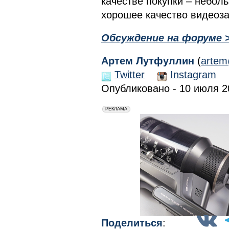
качестве покупки – небол
хорошее качество видеоза
Обсуждение на форуме 
Артем Лутфуллин
(
artem
Twitter
Instagram
Опубликовано - 10 июля 20
erid: 2VfnxxmNzs5
РЕКЛАМА
Поделиться
: