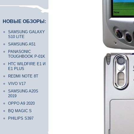
НОВЫЕ ОБЗОРЫ:
SAMSUNG GALAXY
S10 LITE
SAMSUNG A51
PANASONIC
TOUGHBOOK P-01K
HTC WILDFIRE E1 И
E1 PLUS
REDMI NOTE 8T
VIVO V17
SAMSUNG A20S
2019
OPPO A9 2020
BQ MAGIC S
PHILIPS S397