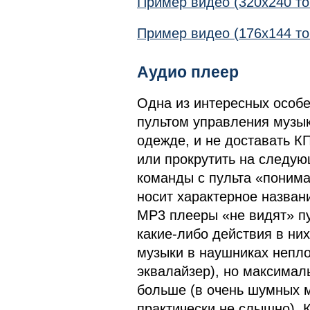
Пример видео (320х240 точ
Пример видео (176х144 точ
Аудио плеер
Одна из интересных особе
пультом управления музык
одежде, и не доставать КП
или прокрутить на следу
команды с пульта «понима
носит характерное назван
MP3 плееры «не видят» пул
какие-либо действия в ни
музыки в наушниках непло
эквалайзер), но максимал
больше (в очень шумных м
практически не слышно). 