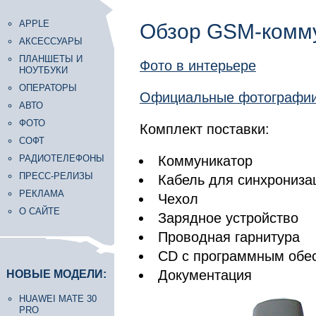
APPLE
Обзор GSM-комму
АКСЕССУАРЫ
ПЛАНШЕТЫ И
Фото в интерьере
НОУТБУКИ
ОПЕРАТОРЫ
Официальные фотографи
АВТО
ФОТО
Комплект поставки:
СОФТ
РАДИОТЕЛЕФОНЫ
Коммуникатор
ПРЕСС-РЕЛИЗЫ
Кабель для синхрониза
РЕКЛАМА
Чехол
О САЙТЕ
Зарядное устройство
Проводная гарнитура
CD с программным обе
Документация
НОВЫЕ МОДЕЛИ:
HUAWEI MATE 30
PRO