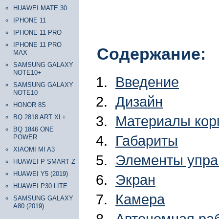
HUAWEI MATE 30
IPHONE 11
IPHONE 11 PRO
IPHONE 11 PRO
Содержание:
MAX
SAMSUNG GALAXY
NOTE10+
Введение
SAMSUNG GALAXY
NOTE10
Дизайн
HONOR 8S
Материалы корп
BQ 2818 ART XL+
BQ 1846 ONE
Габариты
POWER
XIAOMI MI A3
Элементы упра
HUAWEI P SMART Z
HUAWEI Y5 (2019)
Экран
HUAWEI P30 LITE
Камера
SAMSUNG GALAXY
A80 (2019)
Автономная ра