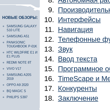
Производитель
НОВЫЕ ОБЗОРЫ:
Интерфейсы
SAMSUNG GALAXY
Навигация
S10 LITE
SAMSUNG A51
Телефонные ф
PANASONIC
TOUGHBOOK P-01K
Звук
HTC WILDFIRE E1 И
E1 PLUS
Ввод текста
REDMI NOTE 8T
Программное о
VIVO V17
SAMSUNG A20S
TimeScape и M
2019
OPPO A9 2020
Конкуренты
BQ MAGIC S
Заключение
PHILIPS S397