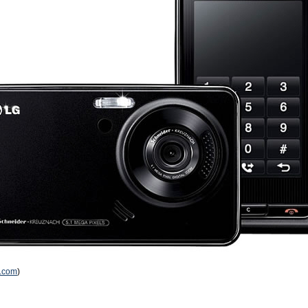
.com
)