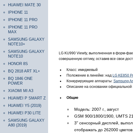
HUAWEI MATE 30
IPHONE 11
IPHONE 11 PRO
IPHONE 11 PRO
MAX
SAMSUNG GALAXY
NOTE10+
SAMSUNG GALAXY
LG KU990 Viewty, выполненная в форм-фак
NOTE10
совершенную оптику, оставив все свои дост
HONOR 8S
Класс: имиджевый
BQ 2818 ART XL+
Положение в линейке: над
LG KE850 P
BQ 1846 ONE
Конкурирующие аппараты:
Samsung A
POWER
Описание на основании официальной
XIAOMI MI A3
Общие
HUAWEI P SMART Z
HUAWEI Y5 (2019)
Модель: 2007 г., август
HUAWEI P30 LITE
GSM 900/1800/1900, UMTS 2
SAMSUNG GALAXY
3" сенсорный дисплей, выпол
A80 (2019)
отображать до 262000 цветов