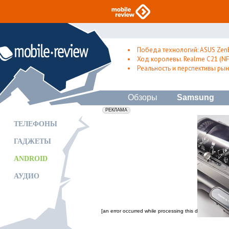
Победа технологий: ASUS Zen
Ход королевы. Realme C21 (NFC
Реальность и перспективы рын
Обзоры
Samsung
erid: 2VfnxxmNzs5
РЕКЛАМА
ТЕЛЕФОНЫ
ГАДЖЕТЫ
ANDROID
АУДИО
[an error occurred while processing this directive]