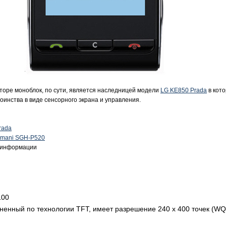
торе моноблок, по сути, является наследницей модели
LG KE850 Prada
в кот
оинства в виде сенсорного экрана и управления.
rada
rmani SGH-P520
 информации
100
ненный по технологии TFT, имеет разрешение 240 x 400 точек (W