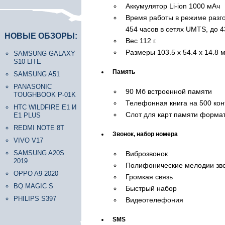
Аккумулятор Li-ion 1000 мАч
Время работы в режиме разго
454 часов в сетях UMTS, до 
НОВЫЕ ОБЗОРЫ:
Вес 112 г.
Размеры 103.5 x 54.4 x 14.8 
SAMSUNG GALAXY
S10 LITE
Память
SAMSUNG A51
PANASONIC
90 Мб встроенной памяти
TOUGHBOOK P-01K
Телефонная книга на 500 кон
HTC WILDFIRE E1 И
Слот для карт памяти формат
E1 PLUS
REDMI NOTE 8T
Звонок, набор номера
VIVO V17
SAMSUNG A20S
Виброзвонок
2019
Полифонические мелодии зво
OPPO A9 2020
Громкая связь
BQ MAGIC S
Быстрый набор
PHILIPS S397
Видеотелефония
SMS