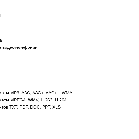
l
а
я видеотелефонии
аты MP3, AAC, AAC+, AAC++, WMA
аты MPEG4, WMV, H.263, H.264
тов TXT, PDF, DOC, PPT, XLS