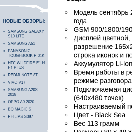
Модель сентябрь 
года
НОВЫЕ ОБЗОРЫ:
GSM 900/1800/19
SAMSUNG GALAXY
S10 LITE
Дисплей цветной, 
SAMSUNG A51
разрешение 165х22
PANASONIC
строка иконок и п
TOUGHBOOK P-01K
Аккумулятор Li-Io
HTC WILDFIRE E1 И
E1 PLUS
Время работы в р
REDMI NOTE 8T
режиме разговора
VIVO V17
Подключаемая ци
SAMSUNG A20S
2019
(640x480 точек)
OPPO A9 2020
Настраиваемый п
BQ MAGIC S
Цвет - Black Sea
PHILIPS S397
Вес 113 грамм