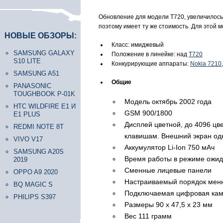
Обновление для модели Т720, увеличилось 
поэтому имеет ту же стоимость. Для этой 
НОВЫЕ ОБЗОРЫ:
Класс: имиджевый
SAMSUNG GALAXY
Положение в линейке: над
Т720
S10 LITE
Конкурирующие аппараты:
Nokia 7210
SAMSUNG A51
Общие
PANASONIC
TOUGHBOOK P-01K
Модель октябрь 2002 года
HTC WILDFIRE E1 И
GSM 900/1800
E1 PLUS
Дисплей цветной, до 4096 цве
REDMI NOTE 8T
клавишам. Внешний экран одн
VIVO V17
Аккумулятор Li-Ion 750 мАч
SAMSUNG A20S
Время работы в режиме ожида
2019
Сменные лицевые панели
OPPO A9 2020
Настраиваемый порядок мен
BQ MAGIC S
Подключаемая цифровая каме
PHILIPS S397
Размеры 90 х 47,5 х 23 мм
Вес 111 грамм