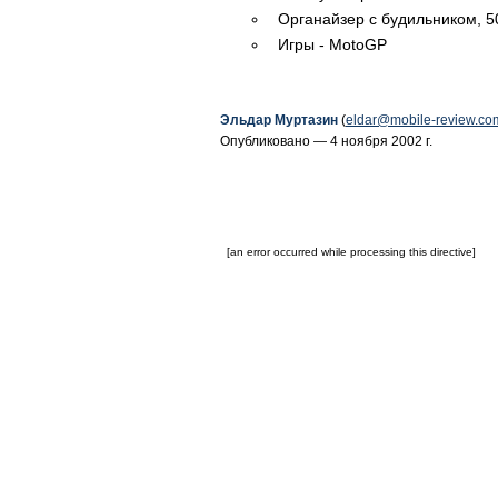
Органайзер с будильником, 5
Игры - MotoGP
Эльдар Муртазин
(
eldar@mobile-review.co
Опубликовано — 4 ноября 2002 г.
[an error occurred while processing this directive]