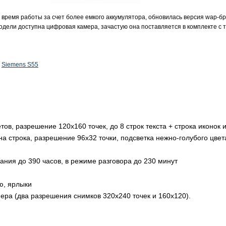
время работы за счет более емкого аккумулятора, обновилась версия wap-б
модели доступна цифровая камера, зачастую она поставляется в комплекте с
,
Siemens S55
тов, разрешение 120х160 точек, до 8 строк текста + строка иконок 
а строка, разрешение 96х32 точки, подсветка нежно-голубого цвет
ния до 390 часов, в режиме разговора до 230 минут
ю, ярлыки
ра (два разрешения снимков 320х240 точек и 160х120).