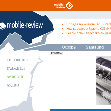
Победа технологий: ASUS Zen
Ход королевы. Realme C21 (NFC
Реальность и перспективы рын
Обзоры
Samsung
erid: 2VfnxxmNzs5
РЕКЛАМА
ТЕЛЕФОНЫ
ГАДЖЕТЫ
ANDROID
АУДИО